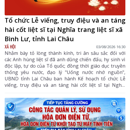
Tổ chức Lễ viếng, truy điệu và an táng
hài cốt liệt sĩ tại Nghĩa trang liệt sĩ xã
Bình Lư, tỉnh Lai Châu
XÃ HỘI
03/08/2026 16:30
Nhằm bày tỏ lòng thành kính, tri ân sâu sắc đối với
các Anh hùng liệt sĩ đã anh dũng chiến đấu, hy sinh vì
độc lập, tự do của Tổ quốc; đồng thời giáo dục truyền
thống yêu nước, đạo lý "Uống nước nhớ nguồn",
UBND tỉnh Lai Châu ban hành Kế hoạch tổ chức Lễ
viếng, truy điệu và an táng hài cốt liệt sĩ tại Nghĩa
trang liệt sĩ xã Bình Lư. Bộ Chỉ huy Quân sự tỉnh là
đơn vị chủ trì, phối hợp với các sở, ngành, địa phương
triển khai các nội dung, bảo đảm buổi lễ được tổ chức
trang nghiêm, trọng thể, đúng nghi thức.