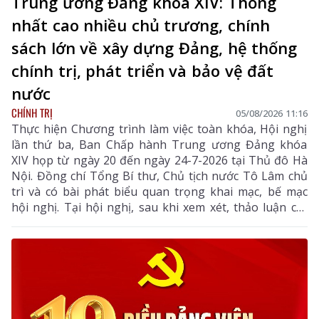
Trung ương Đảng khóa XIV: Thống
nhất cao nhiều chủ trương, chính
sách lớn về xây dựng Đảng, hệ thống
chính trị, phát triển và bảo vệ đất
nước
CHÍNH TRỊ
05/08/2026 11:16
Thực hiện Chương trình làm việc toàn khóa, Hội nghị
lần thứ ba, Ban Chấp hành Trung ương Đảng khóa
XIV họp từ ngày 20 đến ngày 24-7-2026 tại Thủ đô Hà
Nội. Đồng chí Tổng Bí thư, Chủ tịch nước Tô Lâm chủ
trì và có bài phát biểu quan trọng khai mạc, bế mạc
hội nghị. Tại hội nghị, sau khi xem xét, thảo luận các
tờ trình, báo cáo của Bộ Chính trị, Ban Chấp hành
Trung ương đã thống nhất cao nhiều chủ trương,
chính sách lớn về xây dựng Đảng, hệ thống chính trị,
phát triển và bảo vệ đất nước.