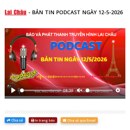
-
BẢN TIN PODCAST NGÀY 12-5-2026
08:39
Bắt
Unmute
Thiết
đầu
lập
Chia sẻ
In trang báo
Chia sẻ qua Email