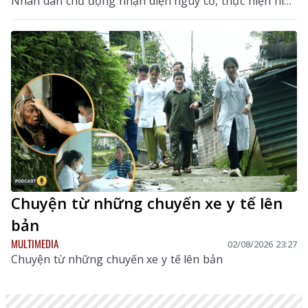
Nhân dân chủ động nhận diện nguy cơ, thực hiện hiệu
quả các biện pháp phòng, chống dịch, hạn chế lây lan,
bảo vệ đàn gia cầm, sức khỏe cộng đồng và ổn định
sản xuất chăn nuôi. Hướng dẫn tập trung vào các nội
dung chính gồm: đặc điểm dịch tễ của bệnh, dấu hiệu
nhận biết, các biện pháp phòng bệnh, tiêm phòng vắc
xin, giám sát, xử lý ổ dịch và trách nhiệm của chính
quyền, người chăn nuôi, người tiêu dùng trong công
tác phòng, chống dịch.
Chuyện từ những chuyến xe y tế lên
bản
MULTIMEDIA
02/08/2026 23:27
Chuyện từ những chuyến xe y tế lên bản