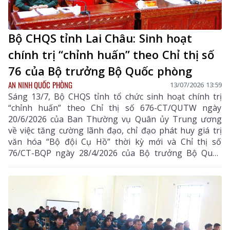
Bộ CHQS tỉnh Lai Châu: Sinh hoạt
chính trị “chỉnh huấn” theo Chỉ thị số
76 của Bộ trưởng Bộ Quốc phòng
AN NINH QUỐC PHÒNG
13/07/2026 13:59
Sáng 13/7, Bộ CHQS tỉnh tổ chức sinh hoạt chính trị
“chỉnh huấn” theo Chỉ thị số 676-CT/QUTW ngày
20/6/2026 của Ban Thường vụ Quân ủy Trung ương
về việc tăng cường lãnh đạo, chỉ đạo phát huy giá trị
văn hóa “Bộ đội Cụ Hồ” thời kỳ mới và Chỉ thị số
76/CT-BQP ngày 28/4/2026 của Bộ trưởng Bộ Quốc
phòng về tăng cường công tác giáo dục chính trị, quản
lý tư tưởng, duy trì kỷ luật và bảo đảm an toàn trong
Quân đội Nhân dân Việt Nam với chủ đề giữ vững tư
tưởng, chính trị, phát huy giá trị văn hóa “Bộ đội Cụ
Hồ”; tạo chuyển biến vững chắc về chấp hành pháp
luật, kỷ luật và bảo đảm an toàn trong lực lượng vũ