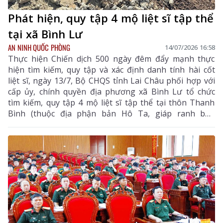
Phát hiện, quy tập 4 mộ liệt sĩ tập thể
tại xã Bình Lư
AN NINH QUỐC PHÒNG
14/07/2026 16:58
Thực hiện Chiến dịch 500 ngày đêm đẩy mạnh thực
hiện tìm kiếm, quy tập và xác định danh tính hài cốt
liệt sĩ, ngày 13/7, Bộ CHQS tỉnh Lai Châu phối hợp với
cấp ủy, chính quyền địa phương xã Bình Lư tổ chức
tìm kiếm, quy tập 4 mộ liệt sĩ tập thể tại thôn Thanh
Bình (thuộc địa phận bản Hô Ta, giáp ranh bản
Mường Cấu, xã Bình Lư, huyện Tam Đường cũ), bước
đầu xác định là cán bộ, chiến sĩ hy sinh trong kháng
chiến chống Pháp.