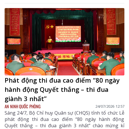
Tỉnh ủy; Đại tá Triệu Kim Thắng – Tỉnh ủy viên, Phó Bí
thư Thường trực Đảng ủy, Chính ủy Bộ Chỉ huy Quân
sự (CHQS) tỉnh, Phó trưởng Ban Thường trực Ban Chỉ
đạo tỉnh đồng chủ trì buổi họp báo.
Phát động thi đua cao điểm “80 ngày
hành động Quyết thắng – thi đua
giành 3 nhất”
AN NINH QUỐC PHÒNG
24/07/2026 12:57
Sáng 24/7, Bộ Chỉ huy Quân sự (CHQS) tỉnh tổ chức Lễ
phát động thi đua cao điểm “80 ngày hành động
Quyết thắng – thi đua giành 3 nhất” chào mừng kỉ