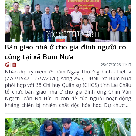
Bàn giao nhà ở cho gia đình người có
công tại xã Bum Nưa
XÃ HỘI
25/07/2026 11:17
Nhân dịp kỷ niệm 79 năm Ngày Thương binh - Liệt sĩ
(27/7/1947 - 27/7/2026), sáng 25/7, UBND xã Bum Nưa
phối hợp với Bộ Chỉ huy Quân sự (CHQS) tỉnh Lai Châu
tổ chức bàn giao nhà ở cho gia đình ông Chim Văn
Ngạch, bản Nà Hừ, là con đẻ của người hoạt động
kháng chiến bị nhiễm chất độc hóa học. Dự chương
trình có Đại tá Trần Thanh Bình - Phó Chính ủy Bộ
CHQS tỉnh; đại diện Ủy ban MTTQ Việt Nam tỉnh; lãnh
đạo cấp ủy chính quyền địa phương và các đơn vị liên
quan.