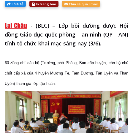
Chia sẻ
In trang báo
Chia sẻ qua Email
-
(BLC) – Lớp bồi dưỡng được Hội
đồng Giáo dục quốc phòng - an ninh (QP - AN)
tỉnh tổ chức khai mạc sáng nay (3/6).
60 đồng chí cán bộ (Trưởng, phó Phòng, Ban cấp huyện; cán bộ chủ
chốt cấp xã của 4 huyện Mường Tè, Tam Đường, Tân Uyên và Than
Uyên) tham gia lớp tập huấn.