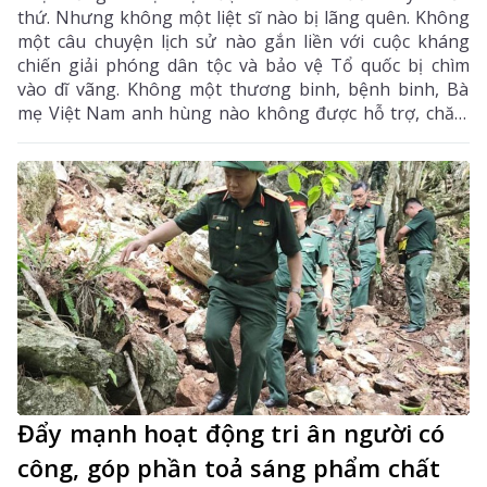
thứ. Nhưng không một liệt sĩ nào bị lãng quên. Không
một câu chuyện lịch sử nào gắn liền với cuộc kháng
chiến giải phóng dân tộc và bảo vệ Tổ quốc bị chìm
vào dĩ vãng. Không một thương binh, bệnh binh, Bà
mẹ Việt Nam anh hùng nào không được hỗ trợ, chăm
sóc, phụng dưỡng. Và không một người có công nào
trên địa bàn Tây Bắc bị bỏ lại phía sau.
Đẩy mạnh hoạt động tri ân người có
công, góp phần toả sáng phẩm chất