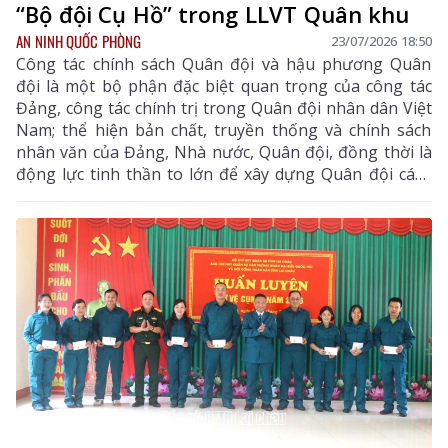
“Bộ đội Cụ Hồ” trong LLVT Quân khu
AN NINH QUỐC PHÒNG
23/07/2026 18:50
Công tác chính sách Quân đội và hậu phương Quân
đội là một bộ phận đặc biệt quan trọng của công tác
Đảng, công tác chính trị trong Quân đội nhân dân Việt
Nam; thể hiện bản chất, truyền thống và chính sách
nhân văn của Đảng, Nhà nước, Quân đội, đồng thời là
động lực tinh thần to lớn để xây dựng Quân đội cách
mạng, chính quy, tinh nhuệ, hiện đại. Đối với lực lượng
vũ trang (LLVT) Quân khu 2, công tác chính sách
không chỉ bảo đảm quyền lợi cho cán bộ, chiến sĩ và
các đối tượng chính sách, mà còn góp phần củng cố
“thế trận lòng dân”, tăng cường đoàn kết quân – dân,
xây dựng khu vực phòng thủ vững chắc đáp ứng yêu
cầu nhiệm vụ bảo vệ Tổ quốc trong tình hình mới.