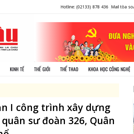
Hotline: (02133) 878 436
Mail tòa so
KINH TẾ
THẾ GIỚI
THỂ THAO
KHOA HỌC CÔNG NGHỆ
n I công trình xây dựng
g quân sư đoàn 326, Quân
hổ