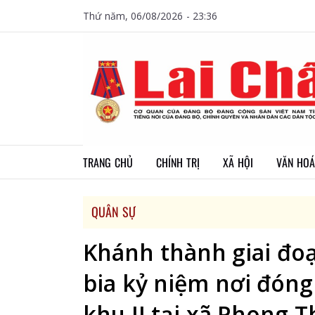
Thứ năm, 06/08/2026 - 23:36
TRANG CHỦ
CHÍNH TRỊ
XÃ HỘI
VĂN HOÁ
QUÂN SỰ
Khánh thành giai đoạ
bia kỷ niệm nơi đón
khu II tại xã Phong T