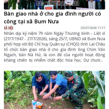
Bàn giao nhà ở cho gia đình người có
công tại xã Bum Nưa
XÃ HỘI
25/07/2026 11:17
Nhân dịp kỷ niệm 79 năm Ngày Thương binh - Liệt sĩ
(27/7/1947 - 27/7/2026), sáng 25/7, UBND xã Bum Nưa
phối hợp với Bộ Chỉ huy Quân sự (CHQS) tỉnh Lai Châu
tổ chức bàn giao nhà ở cho gia đình ông Chim Văn
Ngạch, bản Nà Hừ, là con đẻ của người hoạt động
kháng chiến bị nhiễm chất độc hóa học. Dự chương
trình có Đại tá Trần Thanh Bình - Phó Chính ủy Bộ
CHQS tỉnh; đại diện Ủy ban MTTQ Việt Nam tỉnh; lãnh
đạo cấp ủy chính quyền địa phương và các đơn vị liên
quan.