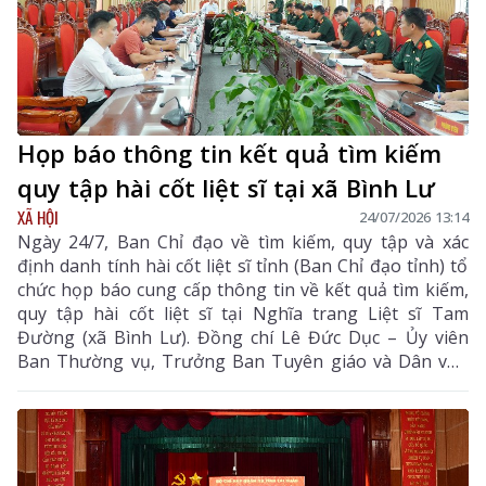
Họp báo thông tin kết quả tìm kiếm
quy tập hài cốt liệt sĩ tại xã Bình Lư
XÃ HỘI
24/07/2026 13:14
Ngày 24/7, Ban Chỉ đạo về tìm kiếm, quy tập và xác
định danh tính hài cốt liệt sĩ tỉnh (Ban Chỉ đạo tỉnh) tổ
chức họp báo cung cấp thông tin về kết quả tìm kiếm,
quy tập hài cốt liệt sĩ tại Nghĩa trang Liệt sĩ Tam
Đường (xã Bình Lư). Đồng chí Lê Đức Dục – Ủy viên
Ban Thường vụ, Trưởng Ban Tuyên giáo và Dân vận
Tỉnh ủy; Đại tá Triệu Kim Thắng – Tỉnh ủy viên, Phó Bí
thư Thường trực Đảng ủy, Chính ủy Bộ Chỉ huy Quân
sự (CHQS) tỉnh, Phó trưởng Ban Thường trực Ban Chỉ
đạo tỉnh đồng chủ trì buổi họp báo.