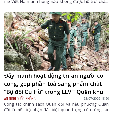
mẹ Việt Nam anh hùng nào không được hỗ trợ, chăm
sóc, phụng dưỡng. Và không một người có công nào
trên địa bàn Tây Bắc bị bỏ lại phía sau.
Đẩy mạnh hoạt động tri ân người có
công, góp phần toả sáng phẩm chất
“Bộ đội Cụ Hồ” trong LLVT Quân khu
AN NINH QUỐC PHÒNG
23/07/2026 18:50
Công tác chính sách Quân đội và hậu phương Quân
đội là một bộ phận đặc biệt quan trọng của công tác