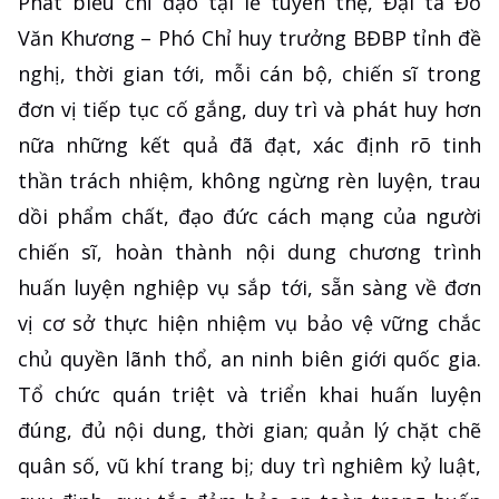
Phát biểu chỉ đạo tại lễ tuyên thệ, Đại tá Đỗ
Văn Khương – Phó Chỉ huy trưởng BĐBP tỉnh đề
nghị, thời gian tới, mỗi cán bộ, chiến sĩ trong
đơn vị tiếp tục cố gắng, duy trì và phát huy hơn
nữa những kết quả đã đạt, xác định rõ tinh
thần trách nhiệm, không ngừng rèn luyện, trau
dồi phẩm chất, đạo đức cách mạng của người
chiến sĩ, hoàn thành nội dung chương trình
huấn luyện nghiệp vụ sắp tới, sẵn sàng về đơn
vị cơ sở thực hiện nhiệm vụ bảo vệ vững chắc
chủ quyền lãnh thổ, an ninh biên giới quốc gia.
Tổ chức quán triệt và triển khai huấn luyện
đúng, đủ nội dung, thời gian; quản lý chặt chẽ
quân số, vũ khí trang bị; duy trì nghiêm kỷ luật,