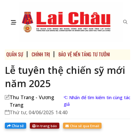
QUÂN SỰ
CHÍNH TRỊ
BẢO VỆ NỀN TẢNG TƯ TƯỞNG CỦA ĐẢNG
Lễ tuyên thệ chiến sỹ mới
năm 2025
Thu Trang - Vương
Nhấn để tìm kiếm tin cùng tác
giả
Trang
Thứ tư, 04/06/2025 14:40
Chia sẻ
In trang báo
Chia sẻ qua Email