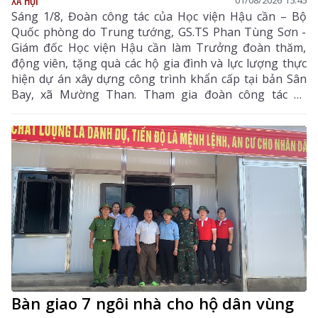
01/08/2026 15:45
Sáng 1/8, Đoàn công tác của Học viện Hậu cần – Bộ
Quốc phòng do Trung tướng, GS.TS Phan Tùng Sơn -
Giám đốc Học viện Hậu cần làm Trưởng đoàn thăm,
động viên, tặng quà các hộ gia đình và lực lượng thực
hiện dự án xây dựng công trình khẩn cấp tại bản Sân
Bay, xã Mường Than. Tham gia đoàn công tác có
Thiếu tướng Nguyễn Quang Dũng - Phó Giám đốc Học
viện Hậu Cần, Đại tá Phạm Văn Thành - Phó Chủ
nhiệm Hậu cần - Kỹ thuật Quân khu 2 cùng lãnh đạo,
cán bộ Học viện Hậu cần.
Bàn giao 7 ngôi nhà cho hộ dân vùng