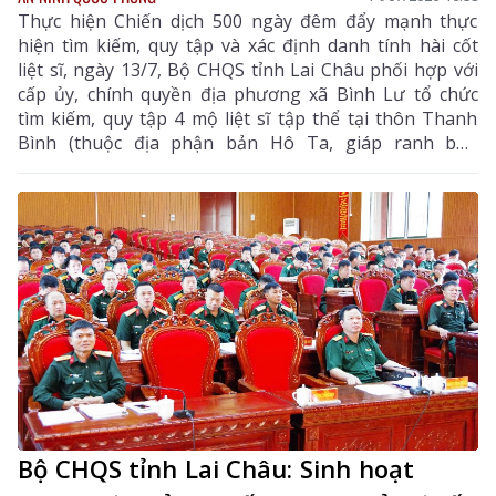
Thực hiện Chiến dịch 500 ngày đêm đẩy mạnh thực
hiện tìm kiếm, quy tập và xác định danh tính hài cốt
liệt sĩ, ngày 13/7, Bộ CHQS tỉnh Lai Châu phối hợp với
cấp ủy, chính quyền địa phương xã Bình Lư tổ chức
tìm kiếm, quy tập 4 mộ liệt sĩ tập thể tại thôn Thanh
Bình (thuộc địa phận bản Hô Ta, giáp ranh bản
Mường Cấu, xã Bình Lư, huyện Tam Đường cũ), bước
đầu xác định là cán bộ, chiến sĩ hy sinh trong kháng
chiến chống Pháp.
Bộ CHQS tỉnh Lai Châu: Sinh hoạt