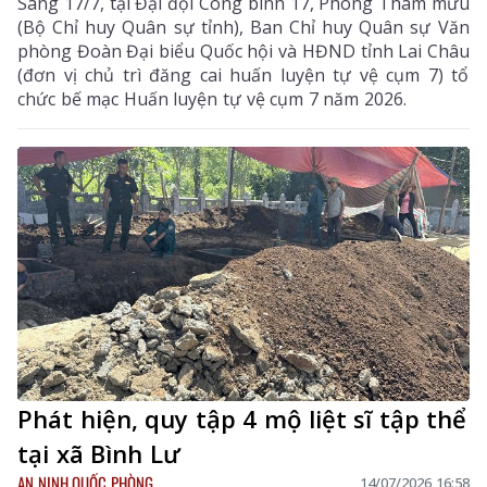
Sáng 17/7, tại Đại đội Công binh 17, Phòng Tham mưu
(Bộ Chỉ huy Quân sự tỉnh), Ban Chỉ huy Quân sự Văn
phòng Đoàn Đại biểu Quốc hội và HĐND tỉnh Lai Châu
(đơn vị chủ trì đăng cai huấn luyện tự vệ cụm 7) tổ
chức bế mạc Huấn luyện tự vệ cụm 7 năm 2026.
Phát hiện, quy tập 4 mộ liệt sĩ tập thể
tại xã Bình Lư
AN NINH QUỐC PHÒNG
14/07/2026 16:58