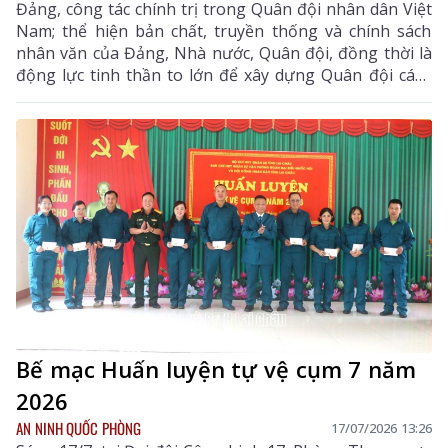
Đảng, công tác chính trị trong Quân đội nhân dân Việt
Nam; thể hiện bản chất, truyền thống và chính sách
nhân văn của Đảng, Nhà nước, Quân đội, đồng thời là
động lực tinh thần to lớn để xây dựng Quân đội cách
mạng, chính quy, tinh nhuệ, hiện đại. Đối với lực lượng
vũ trang (LLVT) Quân khu 2, công tác chính sách
không chỉ bảo đảm quyền lợi cho cán bộ, chiến sĩ và
các đối tượng chính sách, mà còn góp phần củng cố
“thế trận lòng dân”, tăng cường đoàn kết quân – dân,
xây dựng khu vực phòng thủ vững chắc đáp ứng yêu
cầu nhiệm vụ bảo vệ Tổ quốc trong tình hình mới.
Bế mạc Huấn luyện tự vệ cụm 7 năm
2026
AN NINH QUỐC PHÒNG
17/07/2026 13:26