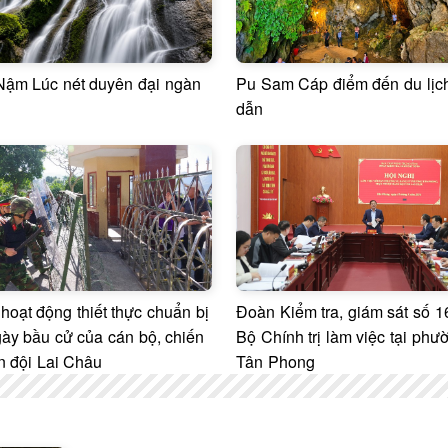
Nậm Lúc nét duyên đại ngàn
Pu Sam Cáp điểm đến du lịc
dẫn
hoạt động thiết thực chuẩn bị
Đoàn Kiểm tra, giám sát số 1
ày bầu cử của cán bộ, chiến
Bộ Chính trị làm việc tại phư
n đội Lai Châu
Tân Phong