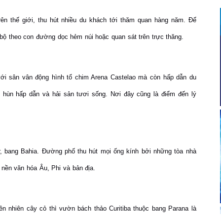
rên thế giới, thu hút nhiều du khách tới thăm quan hàng năm. Để
bộ theo con đường dọc hẻm núi hoặc quan sát trên trực thăng.
 với sân vân động hình tổ chim Arena Castelao mà còn hấp dẫn du
 hùn hấp dẫn và hải sản tươi sống. Nơi đây cũng là điểm đến lý
,
bang
Bahia
.
Đường phố
thu hút mọi ống kính bởi những tòa nhà
 nền văn hóa
Âu
, Phi và
bản địa.
n nhiên cây cỏ thì vườn bách thảo Curitiba thuộc bang Parana là