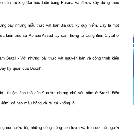
ên của trường Đại học Liên bang Parana và được xây dựng theo
trưng bày những mẫu thực vật bản địa cực kỳ quý hiếm. Đây là một
được kiến trúc sư Abraão Assad lấy cảm hứng từ Cung điện Crytal ở
m Brazil - Với những loài thực vật nguyên bản và công trình kiến
Bảy kỳ quan của Brazil".
 giới. thuộc lãnh thổ của 9 nước nhưng chủ yếu nằm ở Brazil. Đến
đốm, cá heo màu hồng và rái cá khổng lồ.
ng núi nước tôi, những dòng sông uốn lượn và trên cơ thể người