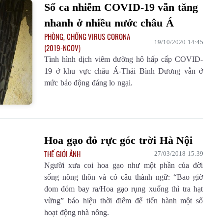
Số ca nhiễm COVID-19 vẫn tăng
nhanh ở nhiều nước châu Á
PHÒNG, CHỐNG VIRUS CORONA
19/10/2020 14:45
(2019-NCOV)
Tình hình dịch viêm đường hô hấp cấp COVID-
19 ở khu vực châu Á-Thái Bình Dương vẫn ở
mức báo động đáng lo ngại.
u Số 3241 ngày
Báo Lai Châu Số 567 ngày
Báo Lai Châu Số
7/2026
08/08/2026
07/08/20
Hoa gạo đỏ rực góc trời Hà Nội
THẾ GIỚI ẢNH
27/03/2018 15:39
Người xưa coi hoa gạo như một phần của đời
sống nông thôn và có câu thành ngữ: “Bao giờ
đom đóm bay ra/Hoa gạo rụng xuống thì tra hạt
vừng” báo hiệu thời điểm để tiến hành một số
hoạt động nhà nông.