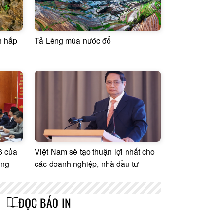
h hấp
Tả Lèng mùa nước đổ
6 của
Việt Nam sẽ tạo thuận lợi nhất cho
ờng
các doanh nghiệp, nhà đầu tư
ĐỌC BÁO IN