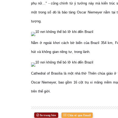
phụ nữ…" - cũng chính từ ý tưởng này mà kiến trúc sư
một trong số đó là bảo tàng Oscar Niemeyer nằm tại t
tượng.
Nằm ở ngoài khơi cách bờ biển của Brazil 354 km, F
hút và không gian riêng tư, trong lành.
Cathedral of Brasilia là một nhà thờ Thiên chúa giáo ở 
Oscar Niemeyer, bao gồm 16 cột trụ xi măng mềm mạ
trên thế giới.
In trang báo
Chia sẻ qua Email