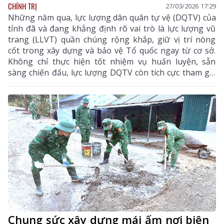
CHÍNH TRỊ
27/03/2026 17:29
Những năm qua, lực lượng dân quân tự vệ (DQTV) của
tỉnh đã và đang khẳng định rõ vai trò là lực lượng vũ
trang (LLVT) quần chúng rộng khắp, giữ vị trí nòng
cốt trong xây dựng và bảo vệ Tổ quốc ngay từ cơ sở.
Không chỉ thực hiện tốt nhiệm vụ huấn luyện, sẵn
sàng chiến đấu, lực lượng DQTV còn tích cực tham gia
giữ gìn an ninh trật tự (ANTT), phòng chống thiên tai,
góp phần quan trọng phát triển kinh tế - xã hội của
địa phương.
Chung sức xây dựng mái ấm nơi biên