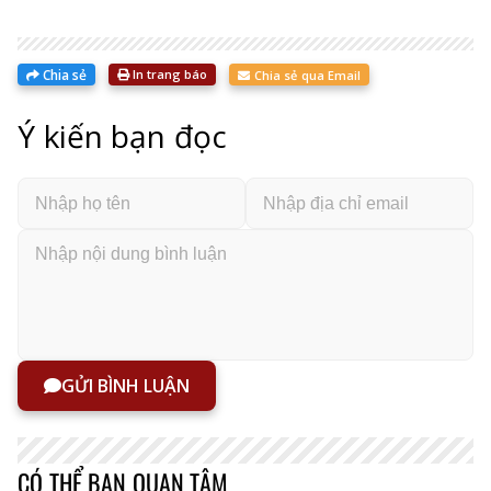
Chia sẻ
In trang báo
Chia sẻ qua Email
Ý kiến bạn đọc
GỬI BÌNH LUẬN
CÓ THỂ BẠN QUAN TÂM