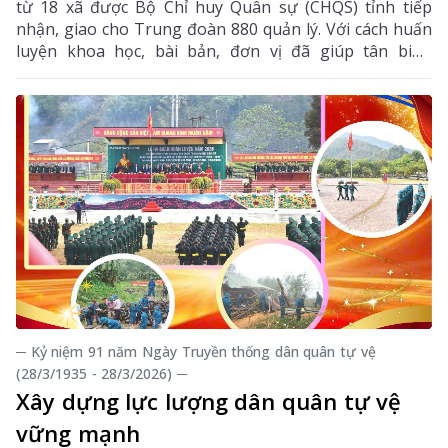
từ 18 xã được Bộ Chỉ huy Quân sự (CHQS) tỉnh tiếp
nhận, giao cho Trung đoàn 880 quản lý. Với cách huấn
luyện khoa học, bài bản, đơn vị đã giúp tân binh
nhanh chóng ổn định tư tưởng, hòa nhập trong môi
trường quân đội.
─ Kỷ niệm 91 năm Ngày Truyền thống dân quân tự vệ
(28/3/1935 - 28/3/2026) ─
Xây dựng lực lượng dân quân tự vệ
vững mạnh