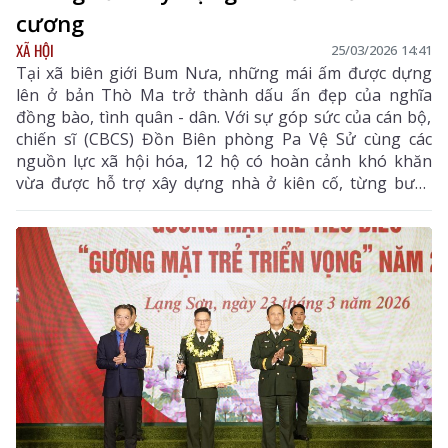
cương
XÃ HỘI
25/03/2026 14:41
Tại xã biên giới Bum Nưa, những mái ấm được dựng
lên ở bản Thò Ma trở thành dấu ấn đẹp của nghĩa
đồng bào, tình quân - dân. Với sự góp sức của cán bộ,
chiến sĩ (CBCS) Đồn Biên phòng Pa Vệ Sử cùng các
nguồn lực xã hội hóa, 12 hộ có hoàn cảnh khó khăn
vừa được hỗ trợ xây dựng nhà ở kiên cố, từng bước
ổn định cuộc sống.