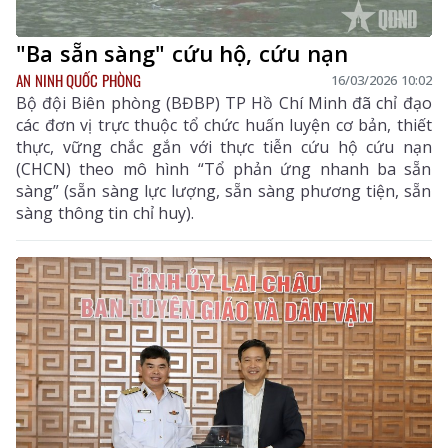
"Ba sẵn sàng" cứu hộ, cứu nạn
AN NINH QUỐC PHÒNG
16/03/2026 10:02
Bộ đội Biên phòng (BĐBP) TP Hồ Chí Minh đã chỉ đạo
các đơn vị trực thuộc tổ chức huấn luyện cơ bản, thiết
thực, vững chắc gắn với thực tiễn cứu hộ cứu nạn
(CHCN) theo mô hình “Tổ phản ứng nhanh ba sẵn
sàng” (sẵn sàng lực lượng, sẵn sàng phương tiện, sẵn
sàng thông tin chỉ huy).