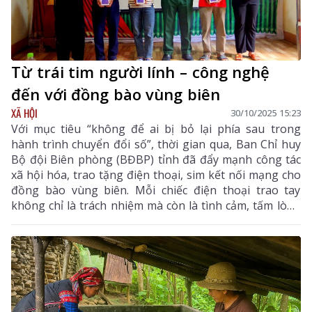
Từ trái tim người lính – công nghệ
đến với đồng bào vùng biên
XÃ HỘI
30/10/2025 15:23
Với mục tiêu “không để ai bị bỏ lại phía sau trong
hành trình chuyển đổi số”, thời gian qua, Ban Chỉ huy
Bộ đội Biên phòng (BĐBP) tỉnh đã đẩy mạnh công tác
xã hội hóa, trao tặng điện thoại, sim kết nối mạng cho
đồng bào vùng biên. Mỗi chiếc điện thoại trao tay
không chỉ là trách nhiệm mà còn là tình cảm, tấm lòng
của những người lính biên phòng gửi tới bà con nơi
biên cương còn nhiều khó khăn.