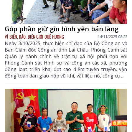
Góp phần giữ gìn bình yên bản làng
VÌ BIỂN, ĐẢO, BIÊN GIỚI QUÊ HƯƠNG
14/11/2025 08:23
Ngày 3/10/2025, thực hiện chỉ đạo của Bộ Công an và
Ban Giám đốc Công an tỉnh Lai Châu, Phòng Cảnh sát
Quản lý hành chính về trật tự xã hội phối hợp với
Phòng Cảnh sát Hình sự và công an các xã, phường
đồng loạt triển khai đợt cao điểm tuyên truyền, vận
động toàn dân giao nộp vũ khí, vật liệu nổ, công cụ hỗ
trợ (VK, VLN, CCHT). Đợt cao điểm kéo dài từ ngày
1/10 đến 1/12/2025, tập trung triển khai tại 38 xã,
phường trên địa bàn toàn tỉnh. Đây là hoạt động được
triển khai đồng bộ, rộng khắp và có sự phối hợp chặt
chẽ giữa lực lượng công an với cấp ủy, chính quyền địa
phương, các tổ chức chính trị - xã hội, người có uy tín
trong cộng đồng.