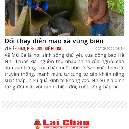
Đổi thay diện mạo xã vùng biên
VÌ BIỂN, ĐẢO, BIÊN GIỚI QUÊ HƯƠNG
02/10/2025 08:14
Xã Mù Cả là nơi sinh sống chủ yếu của đồng bào Hà
Nhì. Trước kia, nguồn thu nhập chính của người dân
dựa vào trồng trọt, chăn nuôi nhỏ lẻ. Sản xuất theo lối
truyền thống, manh mún, tự cung tự cấp khiến năng
suất thấp, hiệu quả kinh tế không cao. Nhiều gia đình
từng đối mặt với cảnh thiếu đói, cuộc sống bấp bênh
do mất mùa, hạn hán kéo dài.