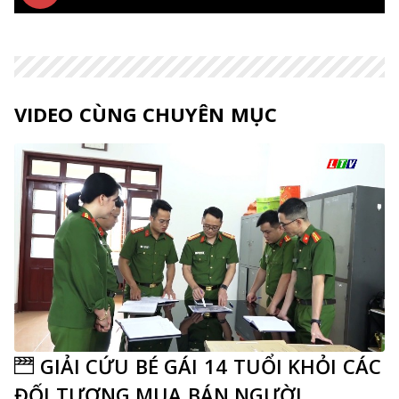
Bắt
Bắt
Unmute
Thiết
PIP
Enter
đầu
đầu
lập
fulls
VIDEO CÙNG CHUYÊN MỤC
GIẢI CỨU BÉ GÁI 14 TUỔI KHỎI CÁC
ĐỐI TƯỢNG MUA BÁN NGƯỜI