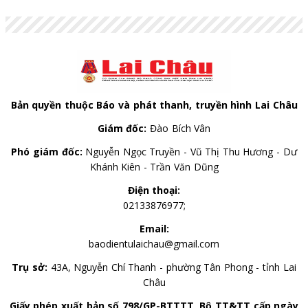
Bản quyền thuộc Báo và phát thanh, truyền hình Lai Châu
Giám đốc:
Đào Bích Vân
Phó giám đốc:
Nguyễn Ngọc Truyền - Vũ Thị Thu Hương - Dư
Khánh Kiên - Trần Văn Dũng
Điện thoại:
02133876977;
Email:
baodientulaichau@gmail.com
Trụ sở:
43A, Nguyễn Chí Thanh - phường Tân Phong - tỉnh Lai
Châu
Giấy phép xuất bản số 798/GP-BTTTT, Bộ TT&TT cấp ngày