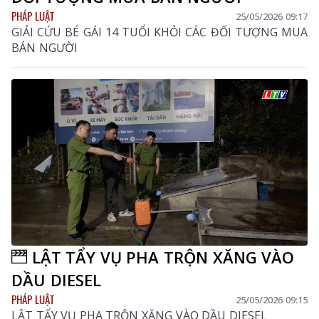
PHÁP LUẬT
25/05/2026 09:17
GIẢI CỨU BÉ GÁI 14 TUỔI KHỎI CÁC ĐỐI TƯỢNG MUA
BÁN NGƯỜI
LẬT TẨY VỤ PHA TRỘN XĂNG VÀO
DẦU DIESEL
PHÁP LUẬT
25/05/2026 09:15
LẬT TẨY VỤ PHA TRỘN XĂNG VÀO DẦU DIESEL