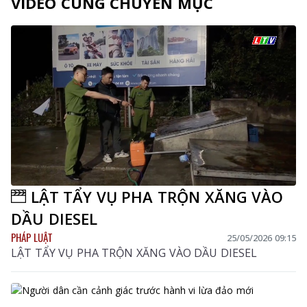
VIDEO CÙNG CHUYÊN MỤC
LẬT TẨY VỤ PHA TRỘN XĂNG VÀO
DẦU DIESEL
PHÁP LUẬT
25/05/2026 09:15
LẬT TẨY VỤ PHA TRỘN XĂNG VÀO DẦU DIESEL