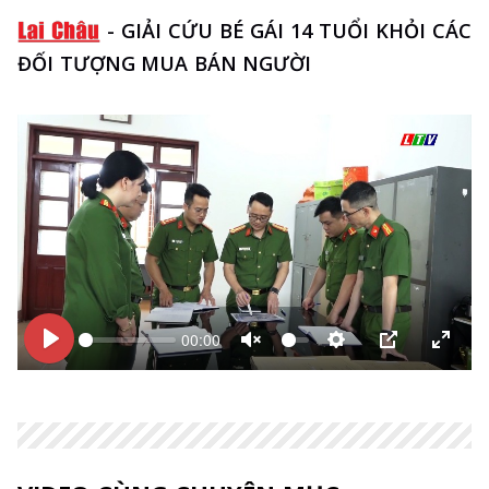
-
GIẢI CỨU BÉ GÁI 14 TUỔI KHỎI CÁC
ĐỐI TƯỢNG MUA BÁN NGƯỜI
00:00
Bắt
Bắt
Unmute
Thiết
PIP
Enter
đầu
đầu
lập
fulls