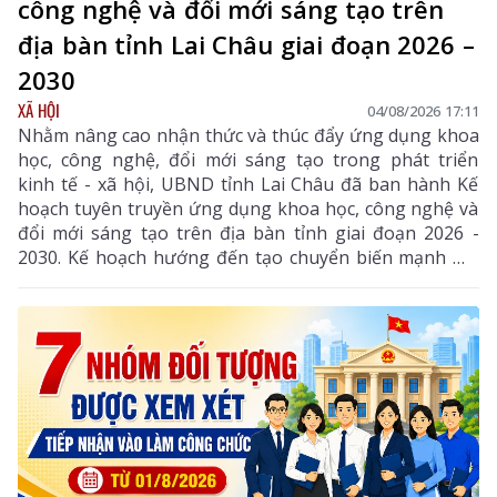
công nghệ và đổi mới sáng tạo trên
địa bàn tỉnh Lai Châu giai đoạn 2026 –
2030
XÃ HỘI
04/08/2026 17:11
Nhằm nâng cao nhận thức và thúc đẩy ứng dụng khoa
học, công nghệ, đổi mới sáng tạo trong phát triển
kinh tế - xã hội, UBND tỉnh Lai Châu đã ban hành Kế
hoạch tuyên truyền ứng dụng khoa học, công nghệ và
đổi mới sáng tạo trên địa bàn tỉnh giai đoạn 2026 -
2030. Kế hoạch hướng đến tạo chuyển biến mạnh mẽ
từ nhận thức đến hành động, phát huy vai trò của
khoa học, công nghệ, đổi mới sáng tạo và chuyển đổi
số, góp phần thực hiện hiệu quả các mục tiêu phát
triển của tỉnh trong giai đoạn mới.