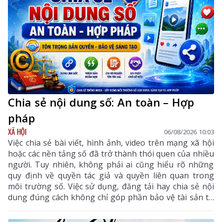
Chia sẻ nội dung số: An toàn – Hợp
pháp
XÃ HỘI
06/08/2026 10:03
Việc chia sẻ bài viết, hình ảnh, video trên mạng xã hội
hoặc các nền tảng số đã trở thành thói quen của nhiều
người. Tuy nhiên, không phải ai cũng hiểu rõ những
quy định về quyền tác giả và quyền liên quan trong
môi trường số. Việc sử dụng, đăng tải hay chia sẻ nội
dung đúng cách không chỉ góp phần bảo vệ tài sản trí
tuệ của tác giả, mà còn giúp mỗi cá nhân tránh những
vi phạm pháp luật khi tham gia không gian mạng.