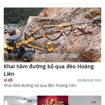
hướng hiện đại, hiệu quả, bền vững; đẩy mạnh kết
hợp y học cổ truyền với y học hiện đại, phát huy tiềm
năng dược liệu của địa phương, góp phần nâng cao
chất lượng chăm sóc, bảo vệ sức khỏe nhân dân và
thúc đẩy phát triển kinh tế - xã hội.
Khai hầm đường bộ qua đèo Hoàng
Liên
XÃ HỘI
05/08/2026 19:41
Khai hầm đường bộ qua đèo Hoàng Liên