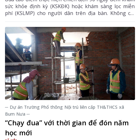
sức khỏe định kỳ (KSKĐK) hoặc khám sàng lọc miễn
phí (KSLMP) cho người dân trên địa bàn. Không chỉ
góp phần phát hiện sớm bệnh tật, nâng cao chất
lượng chăm sóc sức khỏe (CSSK) ban đầu, chương
trình còn lan tỏa tinh thần trách nhiệm, y đức và sự
tận tâm của đội ngũ cán bộ y tế, hướng tới mục tiêu
mọi người dân đều được tiếp cận dịch vụ y tế công
bằng, chất lượng và nhân văn.
─ Dự án Trường Phổ thông Nội trú liên cấp TH&THCS xã
Bum Nưa ─
“Chạy đua” với thời gian để đón năm
học mới