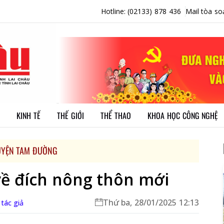
Hotline: (02133) 878 436
Mail tòa so
KINH TẾ
THẾ GIỚI
THỂ THAO
KHOA HỌC CÔNG NGHỆ
YỆN TAM ĐƯỜNG
về đích nông thôn mới
Thứ ba, 28/01/2025 12:13
 tác giả