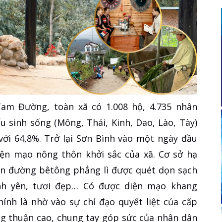
am Đường, toàn xã có 1.008 hộ, 4.735 nhân
u sinh sống (Mông, Thái, Kinh, Dao, Lào, Tày)
ới 64,8%. Trở lại Sơn Bình vào một ngày đầu
iện mạo nông thôn khởi sắc của xã. Cơ sở hạ
on đường bêtông phẳng lì được quét dọn sạch
nh yên, tươi đẹp… Có được diện mạo khang
ính là nhờ vào sự chỉ đạo quyết liệt của cấp
ng thuận cao, chung tay góp sức của nhân dân