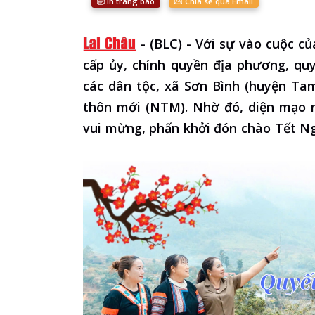
In trang báo
Chia sẻ qua Email
-
(BLC) - Với sự vào cuộc của
cấp ủy, chính quyền địa phương, qu
các dân tộc, xã Sơn Bình (huyện Ta
thôn mới (NTM). Nhờ đó, diện mạo n
vui mừng, phấn khởi đón chào Tết N