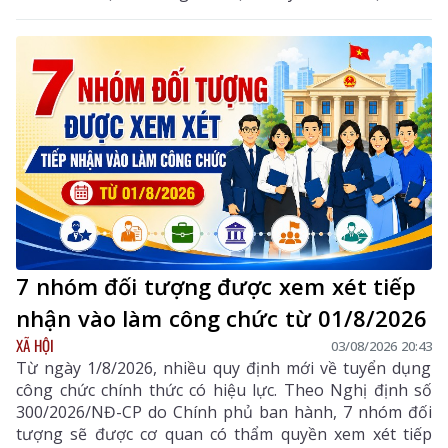
từ nhận thức đến hành động, phát huy vai trò của
khoa học, công nghệ, đổi mới sáng tạo và chuyển đổi
số, góp phần thực hiện hiệu quả các mục tiêu phát
triển của tỉnh trong giai đoạn mới.
7 nhóm đối tượng được xem xét tiếp
nhận vào làm công chức từ 01/8/2026
XÃ HỘI
03/08/2026 20:43
Từ ngày 1/8/2026, nhiều quy định mới về tuyển dụng
công chức chính thức có hiệu lực. Theo Nghị định số
300/2026/NĐ-CP do Chính phủ ban hành, 7 nhóm đối
tượng sẽ được cơ quan có thẩm quyền xem xét tiếp