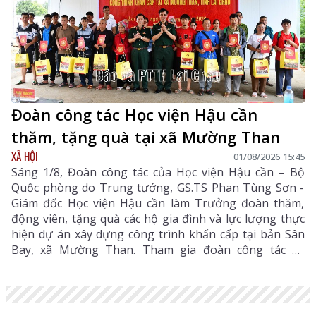
Đoàn công tác Học viện Hậu cần
thăm, tặng quà tại xã Mường Than
XÃ HỘI
01/08/2026 15:45
Sáng 1/8, Đoàn công tác của Học viện Hậu cần – Bộ
Quốc phòng do Trung tướng, GS.TS Phan Tùng Sơn -
Giám đốc Học viện Hậu cần làm Trưởng đoàn thăm,
động viên, tặng quà các hộ gia đình và lực lượng thực
hiện dự án xây dựng công trình khẩn cấp tại bản Sân
Bay, xã Mường Than. Tham gia đoàn công tác có
Thiếu tướng Nguyễn Quang Dũng - Phó Giám đốc Học
viện Hậu Cần, Đại tá Phạm Văn Thành - Phó Chủ
nhiệm Hậu cần - Kỹ thuật Quân khu 2 cùng lãnh đạo,
cán bộ Học viện Hậu cần.