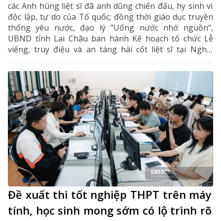
các Anh hùng liệt sĩ đã anh dũng chiến đấu, hy sinh vì
độc lập, tự do của Tổ quốc; đồng thời giáo dục truyền
thống yêu nước, đạo lý "Uống nước nhớ nguồn",
UBND tỉnh Lai Châu ban hành Kế hoạch tổ chức Lễ
viếng, truy điệu và an táng hài cốt liệt sĩ tại Nghĩa
trang liệt sĩ xã Bình Lư. Bộ Chỉ huy Quân sự tỉnh là
đơn vị chủ trì, phối hợp với các sở, ngành, địa phương
triển khai các nội dung, bảo đảm buổi lễ được tổ chức
trang nghiêm, trọng thể, đúng nghi thức.
Đề xuất thi tốt nghiệp THPT trên máy
tính, học sinh mong sớm có lộ trình rõ