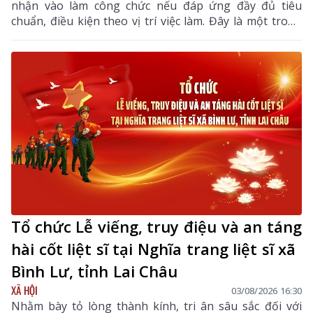
nhận vào làm công chức nếu đáp ứng đầy đủ tiêu
chuẩn, điều kiện theo vị trí việc làm. Đây là một trong
những điểm mới đáng chú ý nhằm bổ sung, thu hút
nguồn nhân lực chất lượng cao vào khu vực công.
Tổ chức Lễ viếng, truy điệu và an táng
hài cốt liệt sĩ tại Nghĩa trang liệt sĩ xã
Bình Lư, tỉnh Lai Châu
XÃ HỘI
03/08/2026 16:30
Nhằm bày tỏ lòng thành kính, tri ân sâu sắc đối với