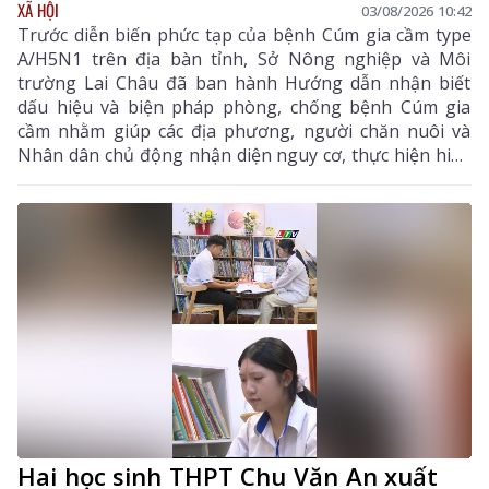
XÃ HỘI
03/08/2026 10:42
Trước diễn biến phức tạp của bệnh Cúm gia cầm type
A/H5N1 trên địa bàn tỉnh, Sở Nông nghiệp và Môi
trường Lai Châu đã ban hành Hướng dẫn nhận biết
dấu hiệu và biện pháp phòng, chống bệnh Cúm gia
cầm nhằm giúp các địa phương, người chăn nuôi và
Nhân dân chủ động nhận diện nguy cơ, thực hiện hiệu
quả các biện pháp phòng, chống dịch, hạn chế lây lan,
bảo vệ đàn gia cầm, sức khỏe cộng đồng và ổn định
sản xuất chăn nuôi. Hướng dẫn tập trung vào các nội
dung chính gồm: đặc điểm dịch tễ của bệnh, dấu hiệu
nhận biết, các biện pháp phòng bệnh, tiêm phòng vắc
xin, giám sát, xử lý ổ dịch và trách nhiệm của chính
quyền, người chăn nuôi, người tiêu dùng trong công
tác phòng, chống dịch.
Hai học sinh THPT Chu Văn An xuất