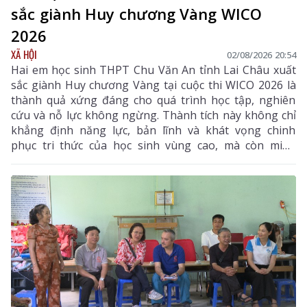
sắc giành Huy chương Vàng WICO
2026
XÃ HỘI
02/08/2026 20:54
Hai em học sinh THPT Chu Văn An tỉnh Lai Châu xuất
sắc giành Huy chương Vàng tại cuộc thi WICO 2026 là
thành quả xứng đáng cho quá trình học tập, nghiên
cứu và nỗ lực không ngừng. Thành tích này không chỉ
khẳng định năng lực, bản lĩnh và khát vọng chinh
phục tri thức của học sinh vùng cao, mà còn minh
chứng rằng với ý chí và sự quyết tâm, các em hoàn
toàn có thể vượt qua mọi ranh giới trong nước để
vươn ra đấu trường quốc tế. Đây là niềm tự hào của
ngành giáo dục Lai Châu, đồng thời là nguồn cảm
hứng, động lực để thế hệ học sinh tiếp tục nuôi dưỡng
ước mơ, không ngừng sáng tạo và hội nhập với thế
giới.