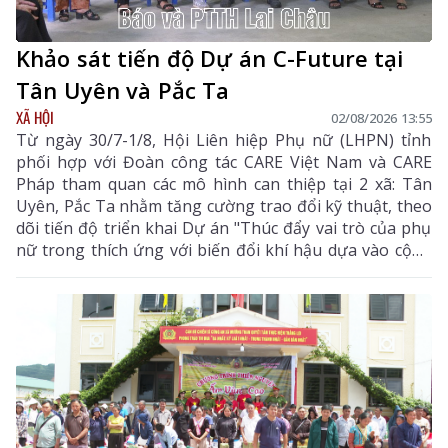
Khảo sát tiến độ Dự án C-Future tại
Tân Uyên và Pắc Ta
XÃ HỘI
02/08/2026 13:55
Từ ngày 30/7-1/8, Hội Liên hiệp Phụ nữ (LHPN) tỉnh
phối hợp với Đoàn công tác CARE Việt Nam và CARE
Pháp tham quan các mô hình can thiệp tại 2 xã: Tân
Uyên, Pắc Ta nhằm tăng cường trao đổi kỹ thuật, theo
dõi tiến độ triển khai Dự án "Thúc đẩy vai trò của phụ
nữ trong thích ứng với biến đổi khí hậu dựa vào cộng
đồng (C-Future)" được UBND tỉnh phê duyệt theo
Quyết định số 400/QĐ-UBND ngày 27/2/2025.