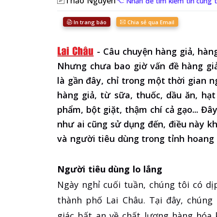
Thảo Nguyên
Nhấn để tìm kiếm tin cùng 
In trang báo
Chia sẻ qua Email
-
Câu chuyện hàng giả, hàng
Nhưng chưa bao giờ vấn đề hàng giả
là gần đây, chỉ trong một thời gian 
hàng giả, từ sữa, thuốc, dầu ăn, h
phẩm, bột giặt, thậm chí cả gạo... Đ
như ai cũng sử dụng đến, điều này k
và người tiêu dùng trong tỉnh hoang
Người tiêu dùng lo lắng
Ngày nghỉ cuối tuần, chúng tôi có dị
thành phố Lai Châu. Tại đây, chúng
giác bất an về chất lượng hàng hóa k