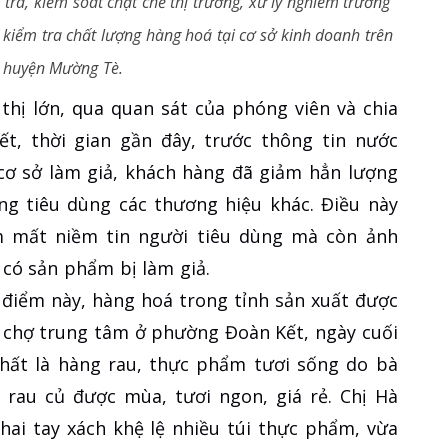
tra, kiểm soát chặt chẽ thị trường, xử lý nghiêm trường
kiểm tra chất lượng hàng hoá tại cơ sở kinh doanh trên
 huyện Mường Tè.
thị lớn, qua quan sát của phóng viên và chia
ết, thời gian gần đây, trước thông tin nước
 sở làm giả, khách hàng đã giảm hẳn lượng
g tiêu dùng các thương hiệu khác. Điều này
àm mất niềm tin người tiêu dùng mà còn ảnh
 có sản phẩm bị làm giả.
i điểm này, hàng hoá trong tỉnh sản xuất được
i chợ trung tâm ở phường Đoàn Kết, ngày cuối
hất là hàng rau, thực phẩm tươi sống do bà
, rau củ được mùa, tươi ngon, giá rẻ. Chị Hà
ai tay xách khệ lệ nhiều túi thực phẩm, vừa