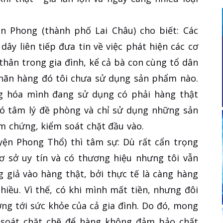
 Phong (thành phố Lai Châu) cho biết: Các
ây liên tiếp đưa tin về việc phát hiện các cơ
 thân trong gia đình, kể cả bà con cùng tổ dân
 nhãn hàng đó tôi chưa sử dụng sản phẩm nào.
g hóa mình đang sử dụng có phải hàng thật
có tâm lý đề phòng và chỉ sử dụng những sản
 chứng, kiểm soát chặt đầu vào.
yện Phong Thổ) thì tâm sự: Dù rất cẩn trọng
ơ sở uy tín và có thương hiệu nhưng tôi vẫn
 giả vào hàng thật, bởi thực tế là càng hàng
hiều. Vì thế, có khi mình mất tiền, nhưng đôi
ng tới sức khỏe của cả gia đình. Do đó, mong
 soát chặt chẽ để hàng không đảm bảo chất