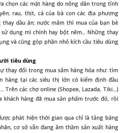
 lựa chọn các mặt hàng do nông dân trong tỉnh
ên; rau, thịt, cá của bà con các địa phương
g thay dầu ăn; nước mắm thì mua của bạn bè
 sử dụng mì chính hay bột nêm... Những thay
dụng và cũng góp phần nhỏ kích cầu tiêu dùng
ười tiêu dùng
 sự thay đổi trong mua sắm hàng hóa như: tìm
n hàng tại các siêu thị lớn có kiểm định đầu
… Trên các chợ online (Shopee, Lazada, Tiki…)
a khách hàng đã mua sản phẩm trước đó, rồi
ược phát hiện thời gian qua chỉ là tảng băng
á nhân, cơ sở vẫn đang âm thầm sản xuất hàng