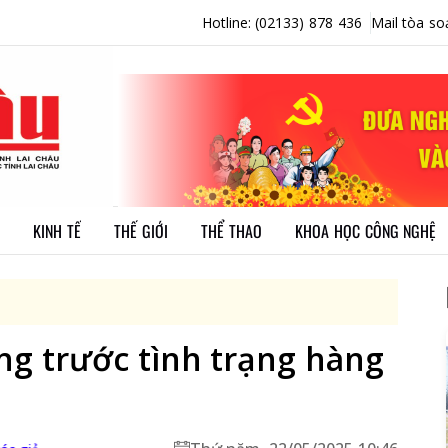
Hotline: (02133) 878 436
Mail tòa so
KINH TẾ
THẾ GIỚI
THỂ THAO
KHOA HỌC CÔNG NGHỆ
ng trước tình trạng hàng