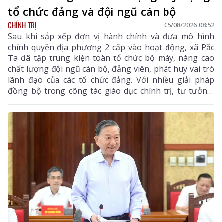
tổ chức đảng và đội ngũ cán bộ
CHÍNH TRỊ
05/08/2026 08:52
Sau khi sắp xếp đơn vị hành chính và đưa mô hình
chính quyền địa phương 2 cấp vào hoạt động, xã Pắc
Ta đã tập trung kiện toàn tổ chức bộ máy, nâng cao
chất lượng đội ngũ cán bộ, đảng viên, phát huy vai trò
lãnh đạo của các tổ chức đảng. Với nhiều giải pháp
đồng bộ trong công tác giáo dục chính trị, tư tưởng,
phát triển đảng viên, đào tạo, bố trí cán bộ và tăng
cường chuyển đổi số trong công tác đảng, Đảng bộ xã
từng bước xây dựng hệ thống chính trị trong sạch,
vững mạnh, đáp ứng yêu cầu nhiệm vụ trong giai
đoạn mới.