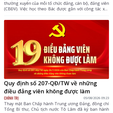
thường xuyên của mỗi tổ chức đảng, cán bộ, đảng viên
(CBĐV). Việc học theo Bác được gắn với công tác xây
dựng Đảng, thực hiện nhiệm vụ chính trị và phục vụ
nhân dân, góp phần nâng cao năng lực lãnh đạo, sức
chiến đấu của tổ chức Đảng, thúc đẩy kinh tế - xã hội
địa phương phát triển.
Quy định số 207-QĐ/TW về những
điều đảng viên không được làm
CHÍNH TRỊ
05/08/2026 09:23
Thay mặt Ban Chấp hành Trung ương Đảng, đồng chí
Tổng Bí thư, Chủ tịch nước Tô Lâm đã ký ban hành