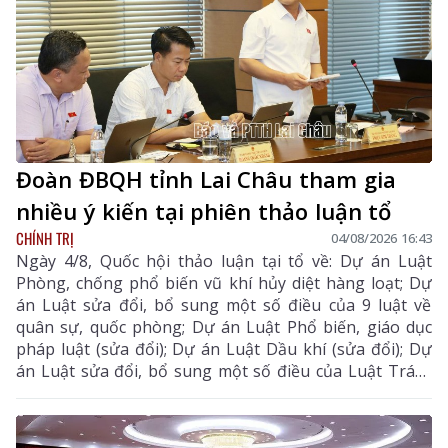
Đoàn ĐBQH tỉnh Lai Châu tham gia
nhiều ý kiến tại phiên thảo luận tổ
CHÍNH TRỊ
04/08/2026 16:43
Ngày 4/8, Quốc hội thảo luận tại tổ về: Dự án Luật
Phòng, chống phổ biến vũ khí hủy diệt hàng loạt; Dự
án Luật sửa đổi, bổ sung một số điều của 9 luật về
quân sự, quốc phòng; Dự án Luật Phổ biến, giáo dục
pháp luật (sửa đổi); Dự án Luật Dầu khí (sửa đổi); Dự
án Luật sửa đổi, bổ sung một số điều của Luật Trách
nhiệm bồi thường của Nhà nước và Dự thảo Nghị
quyết của Quốc hội về cơ chế, chính sách đặc thù để xử
lý vi phạm pháp luật liên quan đến kinh tế nhà nước,