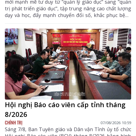
mới mạnh mẽ tư duy từ "quản lý giáo dục" sang "quản
trị phát triển giáo dục", tập trung nâng cao chất lượng
dạy và học, đẩy mạnh chuyển đổi số, khắc phục bệnh
thành tích, bảo đảm đủ giáo viên, trường lớp, cơ sở
vật chất và xây dựng môi trường giáo dục an toàn,
hiện đại, đáp ứng yêu cầu phát triển nguồn nhân lực
chất lượng cao.
Hội nghị Báo cáo viên cấp tỉnh tháng
8/2026
CHÍNH TRỊ
07/08/2026 10:59
Sáng 7/8, Ban Tuyên giáo và Dân vận Tỉnh ủy tổ chức