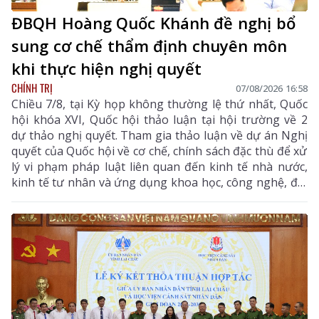
ĐBQH Hoàng Quốc Khánh đề nghị bổ
sung cơ chế thẩm định chuyên môn
khi thực hiện nghị quyết
CHÍNH TRỊ
07/08/2026 16:58
Chiều 7/8, tại Kỳ họp không thường lệ thứ nhất, Quốc
hội khóa XVI, Quốc hội thảo luận tại hội trường về 2
dự thảo nghị quyết. Tham gia thảo luận về dự án Nghị
quyết của Quốc hội về cơ chế, chính sách đặc thù để xử
lý vi phạm pháp luật liên quan đến kinh tế nhà nước,
kinh tế tư nhân và ứng dụng khoa học, công nghệ, đổi
mới sáng tạo, chuyển đổi số, đại biểu Hoàng Quốc
Khánh - Tỉnh ủy viên, Phó Trưởng Đoàn chuyên trách
Đoàn ĐBQH tỉnh Lai Châu thống nhất với sự cần thiết
ban hành Nghị quyết như Tờ trình của Chính phủ, đại
biểu tập trung tham gia một số nội dung tại Điều 13
quy định về tổ chức thực hiện.