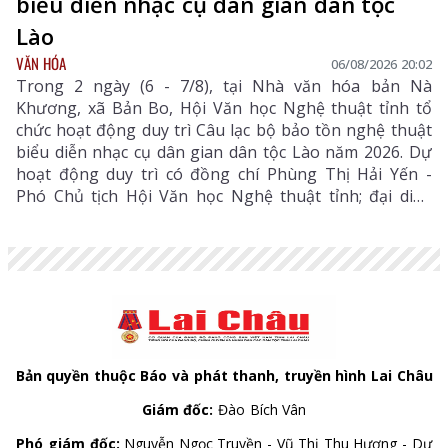
biểu diễn nhạc cụ dân gian dân tộc
Lào
VĂN HÓA
06/08/2026 20:02
Trong 2 ngày (6 - 7/8), tại Nhà văn hóa bản Nà
Khương, xã Bản Bo, Hội Văn học Nghệ thuật tỉnh tổ
chức hoạt động duy trì Câu lạc bộ bảo tồn nghệ thuật
biểu diễn nhạc cụ dân gian dân tộc Lào năm 2026. Dự
hoạt động duy trì có đồng chí Phùng Thị Hải Yến -
Phó Chủ tịch Hội Văn học Nghệ thuật tỉnh; đại diện
Phòng Văn hóa - Xã hội xã Bản Bo và 24 thành viên
câu lạc bộ.
Bản quyền thuộc Báo và phát thanh, truyền hình Lai Châu
Giám đốc:
Đào Bích Vân
Phó giám đốc:
Nguyễn Ngọc Truyền - Vũ Thị Thu Hương - Dư