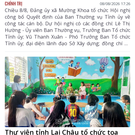
CHÍNH TRỊ
08/08/2026 17:26
Chiều 8/8, Đảng ủy xã Mường Khoa tổ chức Hội nghị
công bố Quyết định của Ban Thường vụ Tỉnh ủy về
công tác cán bộ. Dự hội nghị có các đồng chí: Lê Thị
Hường - Ủy viên Ban Thường vụ, Trưởng Ban Tổ chức
Tỉnh ủy; Vũ Thanh Xuân - Phó Trưởng Ban Tổ chức
Tỉnh ủy; đại diện lãnh đạo Sở Xây dựng; đồng chí Lò
Văn Biên - Bí thư Đảng ủy, Chủ tịch HĐND xã Mường
Khoa.
Thư viện tỉnh Lai Châu tổ chức tọa