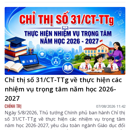
viên Ban Thường vụ Tỉnh ủy, Phó Chủ tịch Thường
trực UBND tỉnh; Lê Đức Dục - Ủy viên Ban Thường vụ,
Trưởng Ban Tuyên giáo và Dân vận Tỉnh ủy; lãnh đạo
một số sở, ngành liên quan và xã Dào San.
Chỉ thị số 31/CT-TTg về thực hiện các
nhiệm vụ trọng tâm năm học 2026-
2027
CHÍNH TRỊ
07/08/2026 11:42
Ngày 5/8/2026, Thủ tướng Chính phủ ban hành Chỉ thị
số 31/CT-TTg về thực hiện các nhiệm vụ trọng tâm
năm học 2026-2027, yêu cầu toàn ngành Giáo dục đổi