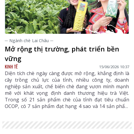
─ Ngành chè Lai Châu ─
Mở rộng thị trường, phát triển bền
vững
KINH TẾ
15/06/2026 10:37
Diện tích chè ngày càng được mở rộng, khẳng định là
cây trồng chủ lực của tỉnh, nhiều công ty, doanh
nghiệp sản xuất, chế biến chè đang vươn mình mạnh
mẽ với khát vọng định danh thương hiệu trà Việt.
Trong số 21 sản phẩm chè của tỉnh đạt tiêu chuẩn
OCOP, có 7 sản phẩm đạt hạng 4 sao và 14 sản phẩm
đạt 3 sao. Từ bàn tay chăm sóc của người nông dân
đến sản phẩm chế biến đạt tiêu chuẩn, chè không chỉ
là thức uống mà là kết tinh văn hóa, sinh kế và giấc
mơ hội nhập.