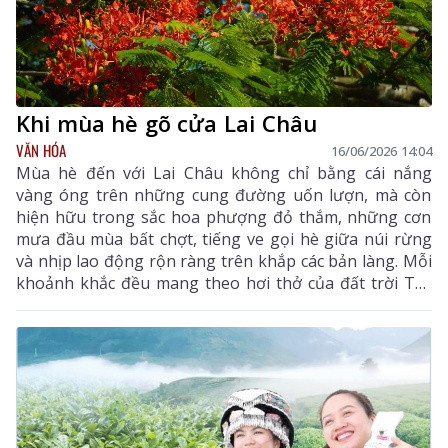
Khi mùa hè gõ cửa Lai Châu
VĂN HÓA
16/06/2026 14:04
Mùa hè đến với Lai Châu không chỉ bằng cái nắng
vàng óng trên những cung đường uốn lượn, mà còn
hiện hữu trong sắc hoa phượng đỏ thắm, những cơn
mưa đầu mùa bất chợt, tiếng ve gọi hè giữa núi rừng
và nhịp lao động rộn ràng trên khắp các bản làng. Mỗi
khoảnh khắc đều mang theo hơi thở của đất trời Tây
Bắc, tạo nên bức tranh mùa hè tươi mới, đầy sức sống.