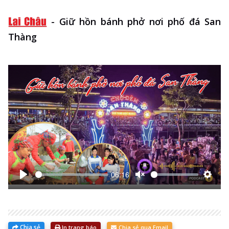
-
Giữ hồn bánh phở nơi phố đá San
Thàng
06:16
Bắt
Unmute
Thiết
đầu
lập
Chia sẻ
In trang báo
Chia sẻ qua Email