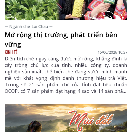
─ Ngành chè Lai Châu ─
Mở rộng thị trường, phát triển bền
vững
KINH TẾ
15/06/2026 10:37
Diện tích chè ngày càng được mở rộng, khẳng định là
cây trồng chủ lực của tỉnh, nhiều công ty, doanh
nghiệp sản xuất, chế biến chè đang vươn mình mạnh
mẽ với khát vọng định danh thương hiệu trà Việt.
Trong số 21 sản phẩm chè của tỉnh đạt tiêu chuẩn
OCOP, có 7 sản phẩm đạt hạng 4 sao và 14 sản phẩm
đạt 3 sao. Từ bàn tay chăm sóc của người nông dân
đến sản phẩm chế biến đạt tiêu chuẩn, chè không chỉ
là thức uống mà là kết tinh văn hóa, sinh kế và giấc
mơ hội nhập.