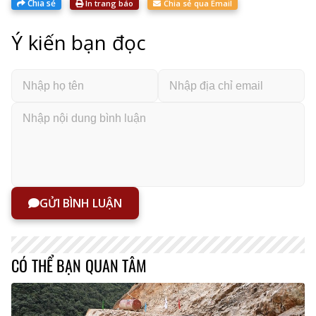
Chia sẻ
In trang báo
Chia sẻ qua Email
Ý kiến bạn đọc
GỬI BÌNH LUẬN
CÓ THỂ BẠN QUAN TÂM