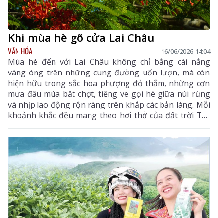
Khi mùa hè gõ cửa Lai Châu
VĂN HÓA
16/06/2026 14:04
Mùa hè đến với Lai Châu không chỉ bằng cái nắng
vàng óng trên những cung đường uốn lượn, mà còn
hiện hữu trong sắc hoa phượng đỏ thắm, những cơn
mưa đầu mùa bất chợt, tiếng ve gọi hè giữa núi rừng
và nhịp lao động rộn ràng trên khắp các bản làng. Mỗi
khoảnh khắc đều mang theo hơi thở của đất trời Tây
Bắc, tạo nên bức tranh mùa hè tươi mới, đầy sức sống.