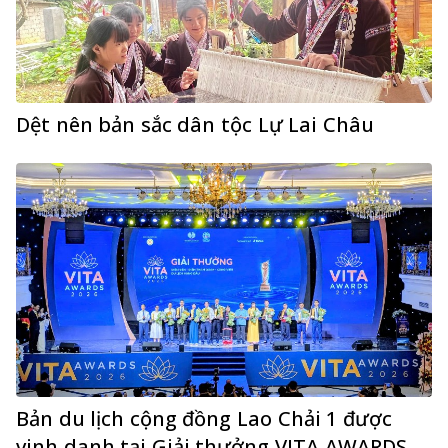
Dệt nên bản sắc dân tộc Lự Lai Châu
Bản du lịch cộng đồng Lao Chải 1 được
vinh danh tại Giải thưởng VITA AWARDS