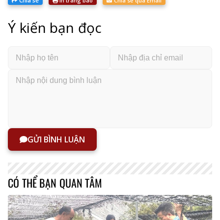
Chia sẻ
In trang báo
Chia sẻ qua Email
Ý kiến bạn đọc
GỬI BÌNH LUẬN
CÓ THỂ BẠN QUAN TÂM