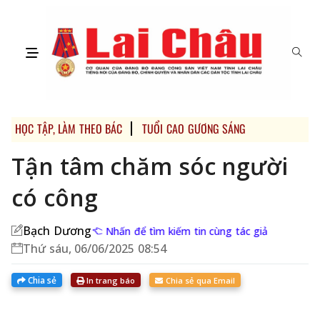
HỌC TẬP, LÀM THEO BÁC
TUỔI CAO GƯƠNG SÁNG
Tận tâm chăm sóc người
có công
Bạch Dương
Nhấn để tìm kiếm tin cùng tác giả
Thứ sáu, 06/06/2025 08:54
Chia sẻ
In trang báo
Chia sẻ qua Email