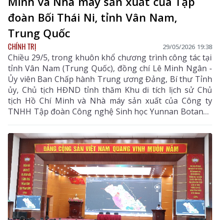
Minh và Nhà máy sản xuất của Tập
đoàn Bối Thái Ni, tỉnh Vân Nam,
Trung Quốc
CHÍNH TRỊ
29/05/2026 19:38
Chiều 29/5, trong khuôn khổ chương trình công tác tại
tỉnh Vân Nam (Trung Quốc), đồng chí Lê Minh Ngân -
Ủy viên Ban Chấp hành Trung ương Đảng, Bí thư Tỉnh
ủy, Chủ tịch HĐND tỉnh thăm Khu di tích lịch sử Chủ
tịch Hồ Chí Minh và Nhà máy sản xuất của Công ty
TNHH Tập đoàn Công nghệ Sinh học Yunnan Botanee
(Bối Thái Ni) tại thành phố Côn Minh, tỉnh Vân Nam.
Cùng đi có các đồng chí Ủy viên Ban Thường vụ Tỉnh
ủy; lãnh đạo một số sở, ban, ngành tỉnh; đại diện các
doanh nghiệp trên địa bàn tỉnh; Đoàn đại biểu các tỉnh
Lào Cai, Điện Biên, Tuyên Quang.