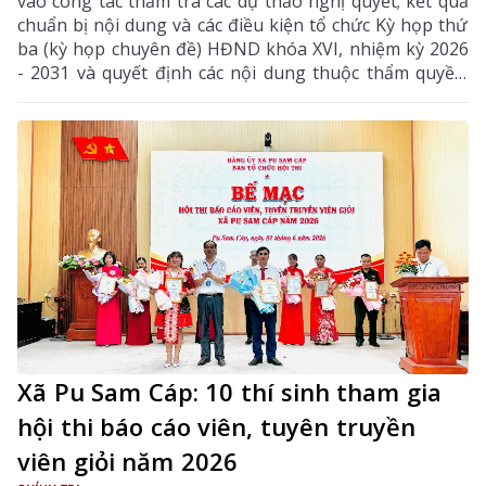
vào công tác thẩm tra các dự thảo nghị quyết; kết quả
chuẩn bị nội dung và các điều kiện tổ chức Kỳ họp thứ
ba (kỳ họp chuyên đề) HĐND khóa XVI, nhiệm kỳ 2026
- 2031 và quyết định các nội dung thuộc thẩm quyền.
Đồng chí Lê Minh Ngân - Ủy viên Ban Chấp hành
Trung ương Đảng, Bí thư Tỉnh ủy, Chủ tịch HĐND tỉnh
chủ trì phiên họp.
Xã Pu Sam Cáp: 10 thí sinh tham gia
hội thi báo cáo viên, tuyên truyền
viên giỏi năm 2026