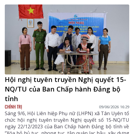
hình ảnh đất và người Lai Châu; lan tỏa những giá trị
tốt đẹp trong đời sống xã hội.
Hội nghị tuyên truyền Nghị quyết 15-
NQ/TU của Ban Chấp hành Đảng bộ
tỉnh
CHÍNH TRỊ
09/06/2026 16:29
Sáng 9/6, Hội Liên hiệp Phụ nữ (LHPN) xã Tân Uyên tổ
chức hội nghị tuyên truyền Nghị quyết số 15-NQ/TU
ngày 22/12/2023 của Ban Chấp hành Đảng bộ tỉnh về
“Xóa bỏ hủ tục, phong tục, tập quán lạc hậu, xây dựng