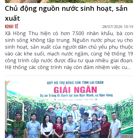
Chủ động nguồn nước sinh hoạt, sản
xuất
KINH TẾ
28/07/2026 10:19
Xã Hồng Thu hiện có hơn 7.500 nhân khẩu, bà con
sinh sống không tập trung. Nguồn nước phục vụ cho
sinh hoạt, sản xuất của người dân chủ yếu phụ thuộc
vào các khe suối, mạch nước ngầm, cùng hệ thống 19
công trình cấp nước được đầu tư qua nhiều giai đoạn.
Hệ thống các công trình này còn đảm nhiệm việc cung
cấp nước tưới cho hơn 600ha lúa, ngô, hoa màu và các
vùng sản xuất nông nghiệp của địa phương. Sau
nhiều năm khai thác, cùng với tác động của thời tiết,
nhiều tuyến kênh mương, bể chứa, đường ống dẫn
nước đã xuất hiện tình trạng xuống cấp, lưu lượng
nước suy giảm, ảnh hưởng trực tiếp đến đời sống
người dân.