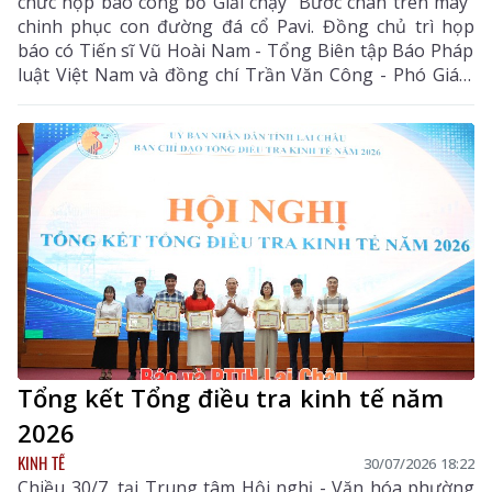
chức họp báo công bố Giải chạy “Bước chân trên mây”
chinh phục con đường đá cổ Pavi. Đồng chủ trì họp
báo có Tiến sĩ Vũ Hoài Nam - Tổng Biên tập Báo Pháp
luật Việt Nam và đồng chí Trần Văn Công - Phó Giám
đốc Sở Văn hóa, Thể thao và Du lịch tỉnh Lai Châu.
Tổng kết Tổng điều tra kinh tế năm
2026
KINH TẾ
30/07/2026 18:22
Chiều 30/7, tại Trung tâm Hội nghị - Văn hóa phường