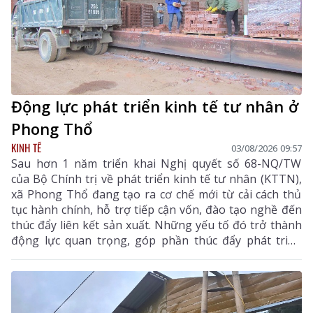
Động lực phát triển kinh tế tư nhân ở
Phong Thổ
KINH TẾ
03/08/2026 09:57
Sau hơn 1 năm triển khai Nghị quyết số 68-NQ/TW
của Bộ Chính trị về phát triển kinh tế tư nhân (KTTN),
xã Phong Thổ đang tạo ra cơ chế mới từ cải cách thủ
tục hành chính, hỗ trợ tiếp cận vốn, đào tạo nghề đến
thúc đẩy liên kết sản xuất. Những yếu tố đó trở thành
động lực quan trọng, góp phần thúc đẩy phát triển
kinh tế - xã hội của vùng đất biên cương, từng bước
khẳng định rõ nét vai trò của KTTN.