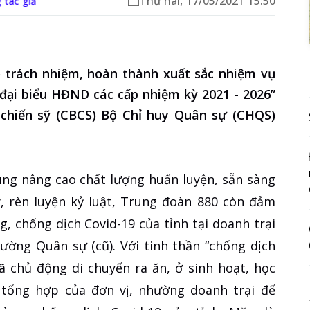
Thứ hai, 17/05/2021 15:50
 tác giả
o trách nhiệm, hoàn thành xuất sắc nhiệm vụ
 đại biểu HĐND các cấp nhiệm kỳ 2021 - 2026”
 chiến sỹ (CBCS) Bộ Chỉ huy Quân sự (CHQS)
ung nâng cao chất lượng huấn luyện, sẵn sàng
y, rèn luyện kỷ luật, Trung đoàn 880 còn đảm
, chống dịch Covid-19 của tỉnh tại doanh trại
ường Quân sự (cũ). Với tinh thần “chống dịch
ã chủ động di chuyển ra ăn, ở sinh hoạt, học
 tổng hợp của đơn vị, nhường doanh trại để