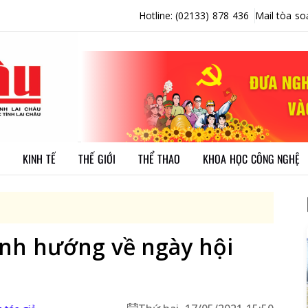
Hotline: (02133) 878 436
Mail tòa so
KINH TẾ
THẾ GIỚI
THỂ THAO
KHOA HỌC CÔNG NGHỆ
ỉnh hướng về ngày hội