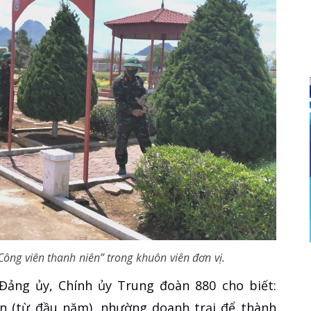
ông viên thanh niên” trong khuôn viên đơn vị.
ảng ủy, Chính ủy Trung đoàn 880 cho biết:
ển (từ đầu năm), nhường doanh trại để thành