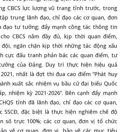
ng CBCS lực lượng vũ trang tỉnh trước, trong
tập trung lãnh đạo, chỉ đạo các cơ quan, đơn
nh đạo tư tưởng; đẩy mạnh công tác thông tin
 cho CBCS nắm đầy đủ, kịp thời quan điểm,
 đội, ngăn chặn kịp thời những tác động xấu
ích cực đấu tranh phản bác các quan điểm, tư
 tưởng của Đảng. Duy trì thực hiện hiệu quả
2021, nhất là đợt thi đua cao điểm “Phát huy
hành xuất sắc nhiệm vụ bầu cử đại biểu Quốc
ấp, nhiệm kỳ 2021-2026”. Bên cạnh đẩy mạnh
CHQS tỉnh đã lãnh đạo, chỉ đạo các cơ quan,
c SSCĐ, đặc biệt là thực hiện nghiêm chế độ
n số trực 100%; các cơ quan, đơn vị tổ chức
ảo vệ cơ quan, đơn vị, bảo vệ các mục tiêu