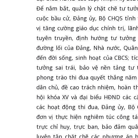
Để nắm bắt, quản lý chặt chẽ tư tưở
cuộc bầu cử, Đảng ủy, Bộ CHQS tỉnh 
vị tăng cường giáo dục chính trị, lã
tuyên truyền, định hướng tư tưởng
đường lối của Đảng, Nhà nước, Quân
đến đời sống, sinh hoạt của CBCS; t
tưởng sai trái, bảo vệ nền tảng tư
phong trào thi đua quyết thắng năm 
dân chủ, đề cao trách nhiệm, hoàn t
hội khóa XV và đại biểu HĐND các c
các hoạt động thi đua, Đảng ủy, Bộ 
đơn vị thực hiện nghiêm túc công tá
trực chỉ huy, trực ban, bảo đảm quâ
luyện tập chặt chẽ các phương án b