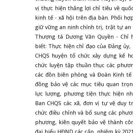
vị thực hiện thắng lợi chỉ tiêu về qu
kinh tế - xã hội trên địa bàn. Phối h
giữ vững an ninh chính trị, trật tự an
Thượng tá Dương Văn Quyền - Chỉ 
biết: Thực hiện chỉ đạo của Đảng ủy
CHQS huyện tổ chức xây dựng kế ho
chức luyện tập thuần thục các phươn
các đồn biên phòng và Đoàn Kinh tế
đồng bảo vệ các mục tiêu quan trọn
lực lượng, phương tiện thực hiện n
Ban CHQS các xã, đơn vị tự vệ duy t
chức điều chỉnh và bổ sung các phươ
phương, kiên quyết bảo vệ thành cô
đại biểu HĐND các cấp, nhiệm kỳ 2021