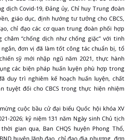
ng dịch Covid-19, Đảng ủy, Chỉ huy Trung đoàn
yền, giáo dục, định hướng tư tưởng cho CBCS,
 đạo, chỉ đạo các cơ quan trung đoàn phối hợp
g châm “chống dịch như chống giặc” với tinh
 ngắn, đơn vị đã làm tốt công tác chuẩn bị, tổ
 chiến sỹ mới nhập ngũ năm 2021, thực hành
dụng các biện pháp huấn luyện phù hợp trong
đã duy trì nghiêm kế hoạch huấn luyện, chất
àn tuyệt đối cho CBCS trong thực hiện nhiệm
 mừng cuộc bầu cử đại biểu Quốc hội khóa XV
021-2026; kỷ niệm 131 năm Ngày sinh Chủ tịch
), thời gian qua, Ban CHQS huyện Phong Thổ,
ND huyện lãnh đạo, chỉ đạo địa phương, đơn