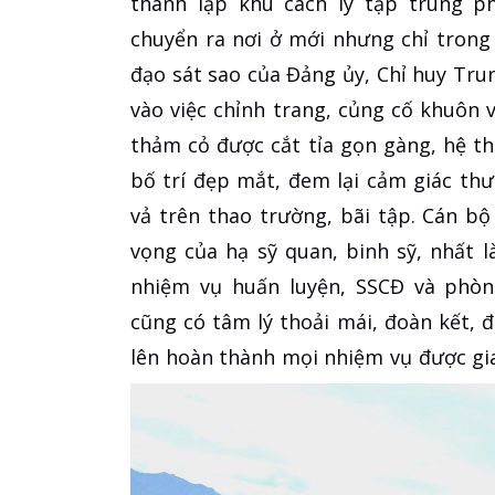
thành lập khu cách ly tập trung ph
chuyển ra nơi ở mới nhưng chỉ trong 
đạo sát sao của Đảng ủy, Chỉ huy Trun
vào việc chỉnh trang, củng cố khuôn v
thảm cỏ được cắt tỉa gọn gàng, hệ t
bố trí đẹp mắt, đem lại cảm giác th
vả trên thao trường, bãi tập. Cán 
vọng của hạ sỹ quan, binh sỹ, nhất l
nhiệm vụ huấn luyện, SSCĐ và phòng
cũng có tâm lý thoải mái, đoàn kết, 
lên hoàn thành mọi nhiệm vụ được gi