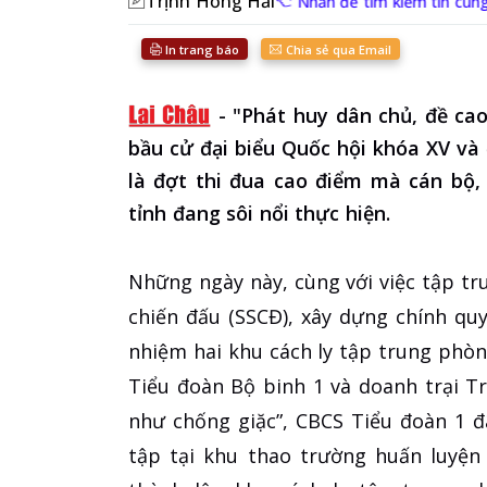
Trịnh Hồng Hải
Nhấn để tìm kiếm tin cùng
In trang báo
Chia sẻ qua Email
-
"Phát huy dân chủ, đề ca
bầu cử đại biểu Quốc hội khóa XV và
là đợt thi đua cao điểm mà cán bộ,
tỉnh đang sôi nổi thực hiện.
Những ngày này, cùng với việc tập tr
chiến đấu (SSCĐ), xây dựng chính qu
nhiệm hai khu cách ly tập trung phòng
Tiểu đoàn Bộ binh 1 và doanh trại Tr
như chống giặc”, CBCS Tiểu đoàn 1 đ
tập tại khu thao trường huấn luyện