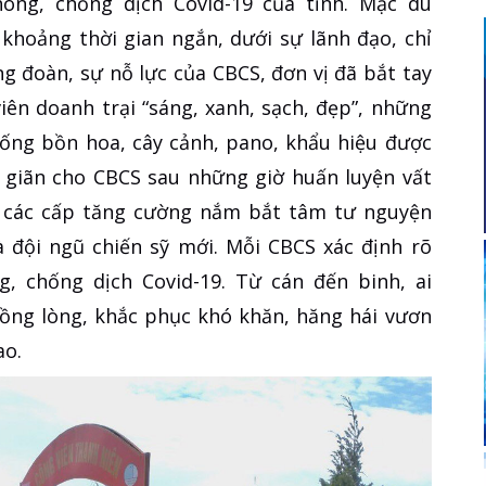
òng, chống dịch Covid-19 của tỉnh. Mặc dù
khoảng thời gian ngắn, dưới sự lãnh đạo, chỉ
g đoàn, sự nỗ lực của CBCS, đơn vị đã bắt tay
iên doanh trại “sáng, xanh, sạch, đẹp”, những
hống bồn hoa, cây cảnh, pano, khẩu hiệu được
ư giãn cho CBCS sau những giờ huấn luyện vất
bộ các cấp tăng cường nắm bắt tâm tư nguyện
à đội ngũ chiến sỹ mới. Mỗi CBCS xác định rõ
, chống dịch Covid-19. Từ cán đến binh, ai
đồng lòng, khắc phục khó khăn, hăng hái vươn
ao.