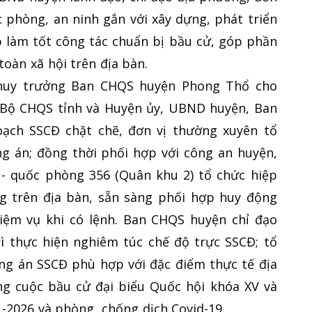
ốc phòng, an ninh gắn với xây dựng, phát triển
ợp làm tốt công tác chuẩn bị bầu cử, góp phần
 toàn xã hội trên địa bàn.
huy trưởng Ban CHQS huyện Phong Thổ cho
, Bộ CHQS tỉnh và Huyện ủy, UBND huyện, Ban
ạch SSCĐ chặt chẽ, đơn vị thường xuyên tổ
g án; đồng thời phối hợp với công an huyện,
 - quốc phòng 356 (Quân khu 2) tổ chức hiệp
g trên địa bàn, sẵn sàng phối hợp huy động
hiệm vụ khi có lệnh. Ban CHQS huyện chỉ đạo
rì thực hiện nghiêm túc chế độ trực SSCĐ; tổ
ng án SSCĐ phù hợp với đặc điểm thực tế địa
ng cuộc bầu cử đại biểu Quốc hội khóa XV và
-2026 và phòng, chống dịch Covid-19.