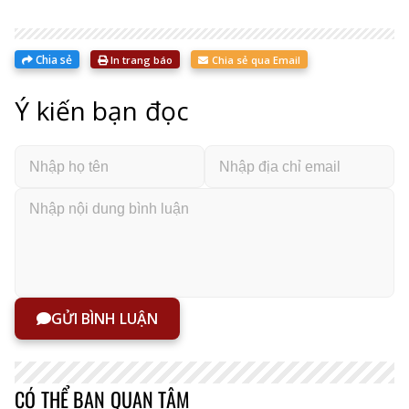
đầu
lập
Chia sẻ
In trang báo
Chia sẻ qua Email
Ý kiến bạn đọc
GỬI BÌNH LUẬN
CÓ THỂ BẠN QUAN TÂM