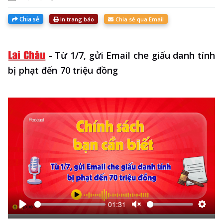
Chia sẻ
In trang báo
Chia sẻ qua Email
-
Từ 1/7, gửi Email che giấu danh tính
bị phạt đến 70 triệu đồng
01:31
Bắt
Unmute
Thiết