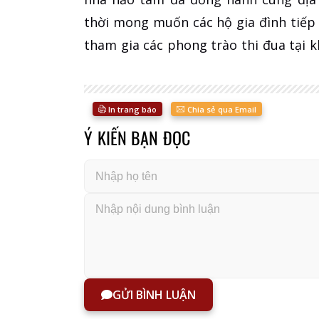
thời mong muốn các hộ gia đình tiếp 
tham gia các phong trào thi đua tại k
In trang báo
Chia sẻ qua Email
Ý KIẾN BẠN ĐỌC
GỬI BÌNH LUẬN