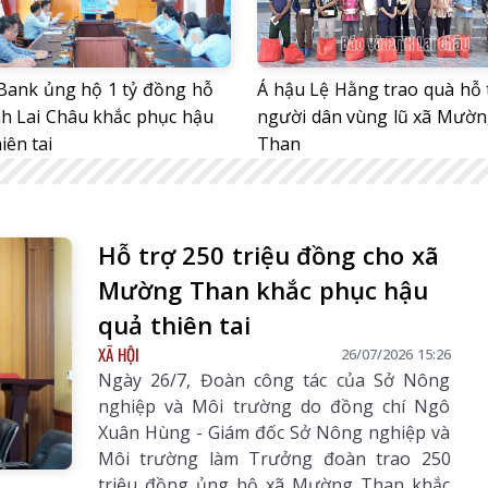
nBank ủng hộ 1 tỷ đồng hỗ
Á hậu Lệ Hằng trao quà hỗ 
nh Lai Châu khắc phục hậu
người dân vùng lũ xã Mườ
iên tai
Than
Hỗ trợ 250 triệu đồng cho xã
Mường Than khắc phục hậu
quả thiên tai
XÃ HỘI
26/07/2026 15:26
Ngày 26/7, Đoàn công tác của Sở Nông
nghiệp và Môi trường do đồng chí Ngô
Xuân Hùng - Giám đốc Sở Nông nghiệp và
Môi trường làm Trưởng đoàn trao 250
triệu đồng ủng hộ xã Mường Than khắc