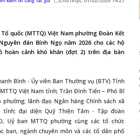
Chủ nhật, 01/02/2026 14:27
tìm kiếm tin cùng tác giả
n Tổ quốc (MTTQ) Việt Nam phường Đoàn Kết
 Nguyên đán Bính Ngọ năm 2026 cho các hộ
ó hoàn cảnh khó khăn (đợt 2) trên địa bàn
hanh Bình - Ủy viên Ban Thường vụ (BTV) Tỉnh
 MTTQ Việt Nam tỉnh; Trần Đình Tiến – Phó Bí
 phường; lãnh đạo Ngân hàng Chính sách xã
ỏ tỉnh; đại diện Quỹ Thiện Tâm - Tập đoàn
D, Uỷ ban MTTQ phường cùng các tổ chức
 các ban, ngành chuyên môn và các tổ dân phố