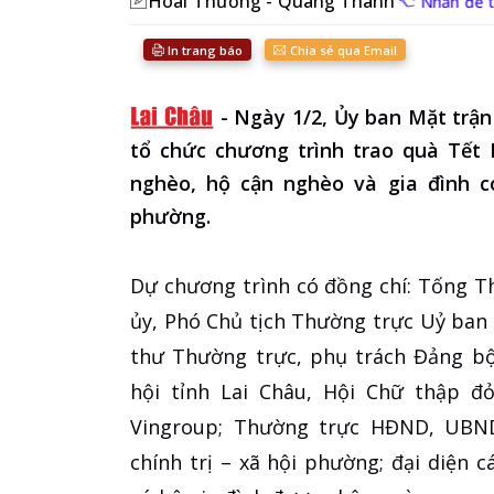
Hoài Thương - Quang Thành
Nhấn để 
In trang báo
Chia sẻ qua Email
-
Ngày 1/2, Ủy ban Mặt trậ
tổ chức chương trình trao quà Tết
nghèo, hộ cận nghèo và gia đình c
phường.
Dự chương trình có đồng chí: Tống T
ủy, Phó Chủ tịch Thường trực Uỷ ban
thư Thường trực, phụ trách Đảng bộ
hội tỉnh Lai Châu, Hội Chữ thập đ
Vingroup; Thường trực HĐND, UBN
chính trị – xã hội phường; đại diện