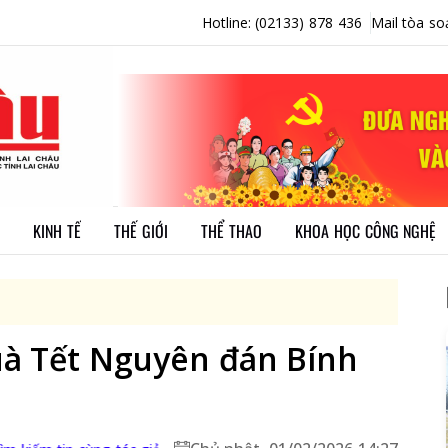
Hotline: (02133) 878 436
Mail tòa so
KINH TẾ
THẾ GIỚI
THỂ THAO
KHOA HỌC CÔNG NGHỆ
uà Tết Nguyên đán Bính