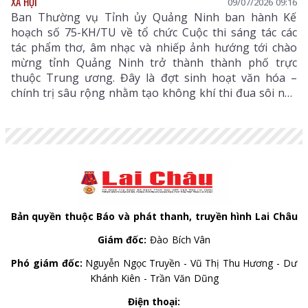
XÃ HỘI
09/07/2026 09:16
Ban Thường vụ Tỉnh ủy Quảng Ninh ban hành Kế
hoạch số 75-KH/TU về tổ chức Cuộc thi sáng tác các
tác phẩm thơ, âm nhạc và nhiếp ảnh hướng tới chào
mừng tỉnh Quảng Ninh trở thành thành phố trực
thuộc Trung ương. Đây là đợt sinh hoạt văn hóa –
chính trị sâu rộng nhằm tạo không khí thi đua sôi nổi,
khơi dậy niềm tự hào, ý chí tự lực, tự cường, chung sức
xây dựng Quảng Ninh trở thành thành phố trực thuộc
Trung ương theo tinh thần Kết luận số 20-KL/TW của
Bộ Chính trị.
Bản quyền thuộc Báo và phát thanh, truyền hình Lai Châu
Giám đốc:
Đào Bích Vân
Phó giám đốc:
Nguyễn Ngọc Truyền - Vũ Thị Thu Hương - Dư
Khánh Kiên - Trần Văn Dũng
Điện thoại: