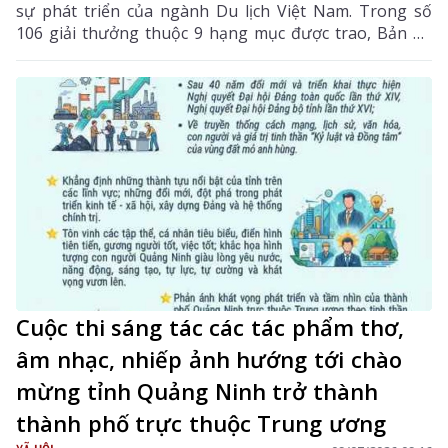
sự phát triển của ngành Du lịch Việt Nam. Trong số
106 giải thưởng thuộc 9 hạng mục được trao, Bản du
lịch cộng đồng Lao Chải 1 (xã Khun Há, tỉnh Lai Châu)
vinh dự đứng tên ở hạng mục "Điểm đến có sản phẩm
du lịch có nội hàm văn hóa sâu sắc", giúp Lai Châu
được vinh danh tại mùa giải đầu tiên.
Cuộc thi sáng tác các tác phẩm thơ,
âm nhạc, nhiếp ảnh hướng tới chào
mừng tỉnh Quảng Ninh trở thành
thành phố trực thuộc Trung ương