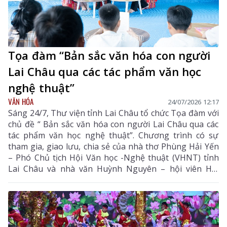
Tọa đàm “Bản sắc văn hóa con người
Lai Châu qua các tác phẩm văn học
nghệ thuật”
VĂN HÓA
24/07/2026 12:17
Sáng 24/7, Thư viện tỉnh Lai Châu tổ chức Tọa đàm với
chủ đề “ Bản sắc văn hóa con người Lai Châu qua các
tác phẩm văn học nghệ thuật”. Chương trình có sự
tham gia, giao lưu, chia sẻ của nhà thơ Phùng Hải Yến
– Phó Chủ tịch Hội Văn học -Nghệ thuật (VHNT) tỉnh
Lai Châu và nhà văn Huỳnh Nguyên – hội viên Hội
VHNT các dân tộc thiểu số Việt Nam, hội viên Hội
VHNT tỉnh Lai Châu và đông đảo bạn đọc, đặc biệt là
các em thiếu nhi yêu sách.