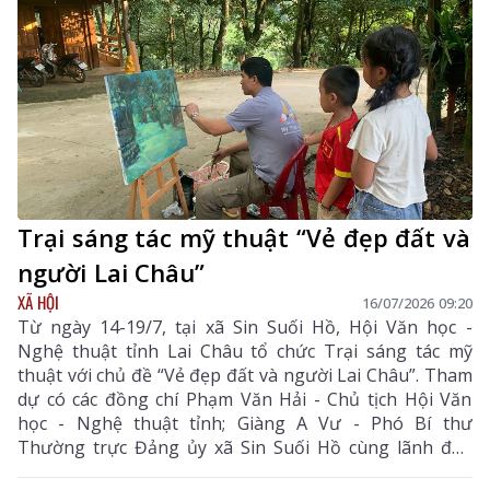
sinh, sức mạnh mềm và động lực phát triển đất nước.
Trại sáng tác mỹ thuật “Vẻ đẹp đất và
người Lai Châu”
XÃ HỘI
16/07/2026 09:20
Từ ngày 14-19/7, tại xã Sin Suối Hồ, Hội Văn học -
Nghệ thuật tỉnh Lai Châu tổ chức Trại sáng tác mỹ
thuật với chủ đề “Vẻ đẹp đất và người Lai Châu”. Tham
dự có các đồng chí Phạm Văn Hải - Chủ tịch Hội Văn
học - Nghệ thuật tỉnh; Giàng A Vư - Phó Bí thư
Thường trực Đảng ủy xã Sin Suối Hồ cùng lãnh đạo
địa phương và các họa sĩ, trại viên.