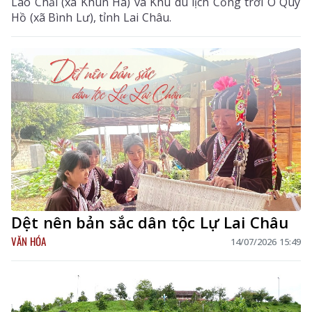
Lao Chải (xã Khun Há) và Khu du lịch Cổng trời Ô Quy
Hồ (xã Bình Lư), tỉnh Lai Châu.
Dệt nên bản sắc dân tộc Lự Lai Châu
VĂN HÓA
14/07/2026 15:49