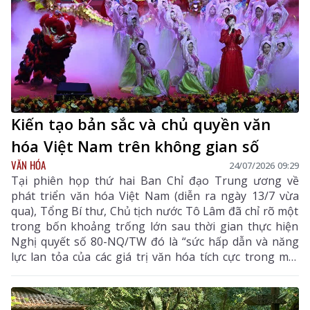
Kiến tạo bản sắc và chủ quyền văn
hóa Việt Nam trên không gian số
VĂN HÓA
24/07/2026 09:29
Tại phiên họp thứ hai Ban Chỉ đạo Trung ương về
phát triển văn hóa Việt Nam (diễn ra ngày 13/7 vừa
qua), Tổng Bí thư, Chủ tịch nước Tô Lâm đã chỉ rõ một
trong bốn khoảng trống lớn sau thời gian thực hiện
Nghị quyết số 80-NQ/TW đó là “sức hấp dẫn và năng
lực lan tỏa của các giá trị văn hóa tích cực trong môi
trường số chưa theo kịp tốc độ phát triển của các nền
tảng và nội dung số”. Đây là điểm nghẽn đang cản trở
quá trình chuyển hóa văn hóa thành nguồn lực nội