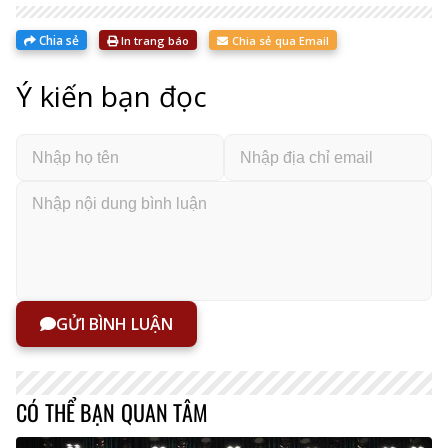
Chia sẻ
In trang báo
Chia sẻ qua Email
Ý kiến bạn đọc
GỬI BÌNH LUẬN
CÓ THỂ BẠN QUAN TÂM