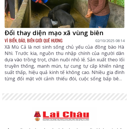
Đổi thay diện mạo xã vùng biên
VÌ BIỂN, ĐẢO, BIÊN GIỚI QUÊ HƯƠNG
02/10/2025 08:14
Xã Mù Cả là nơi sinh sống chủ yếu của đồng bào Hà
Nhì. Trước kia, nguồn thu nhập chính của người dân
dựa vào trồng trọt, chăn nuôi nhỏ lẻ. Sản xuất theo lối
truyền thống, manh mún, tự cung tự cấp khiến năng
suất thấp, hiệu quả kinh tế không cao. Nhiều gia đình
từng đối mặt với cảnh thiếu đói, cuộc sống bấp bênh
do mất mùa, hạn hán kéo dài.