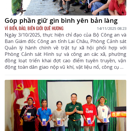
Góp phần giữ gìn bình yên bản làng
VÌ BIỂN, ĐẢO, BIÊN GIỚI QUÊ HƯƠNG
14/11/2025 08:23
Ngày 3/10/2025, thực hiện chỉ đạo của Bộ Công an và
Ban Giám đốc Công an tỉnh Lai Châu, Phòng Cảnh sát
Quản lý hành chính về trật tự xã hội phối hợp với
Phòng Cảnh sát Hình sự và công an các xã, phường
đồng loạt triển khai đợt cao điểm tuyên truyền, vận
động toàn dân giao nộp vũ khí, vật liệu nổ, công cụ hỗ
trợ (VK, VLN, CCHT). Đợt cao điểm kéo dài từ ngày
1/10 đến 1/12/2025, tập trung triển khai tại 38 xã,
phường trên địa bàn toàn tỉnh. Đây là hoạt động được
triển khai đồng bộ, rộng khắp và có sự phối hợp chặt
chẽ giữa lực lượng công an với cấp ủy, chính quyền địa
phương, các tổ chức chính trị - xã hội, người có uy tín
trong cộng đồng.