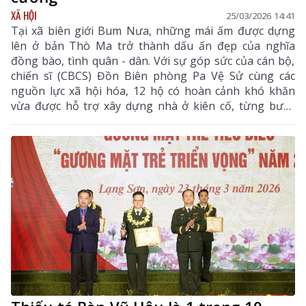
XÃ HỘI
25/03/2026 14:41
Tại xã biên giới Bum Nưa, những mái ấm được dựng
lên ở bản Thò Ma trở thành dấu ấn đẹp của nghĩa
đồng bào, tình quân - dân. Với sự góp sức của cán bộ,
chiến sĩ (CBCS) Đồn Biên phòng Pa Vệ Sử cùng các
nguồn lực xã hội hóa, 12 hộ có hoàn cảnh khó khăn
vừa được hỗ trợ xây dựng nhà ở kiên cố, từng bước
ổn định cuộc sống.