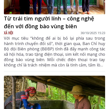
Từ trái tim người lính – công nghệ
đến với đồng bào vùng biên
XÃ HỘI
30/10/2025 15:23
Với mục tiêu “không để ai bị bỏ lại phía sau trong
hành trình chuyển đổi số”, thời gian qua, Ban Chỉ huy
Bộ đội Biên phòng (BĐBP) tỉnh đã đẩy mạnh công tác
xã hội hóa, trao tặng điện thoại, sim kết nối mạng cho
đồng bào vùng biên. Mỗi chiếc điện thoại trao tay
không chỉ là trách nhiệm mà còn là tình cảm, tấm lòng
của những người lính biên phòng gửi tới bà con nơi
biên cương còn nhiều khó khăn.