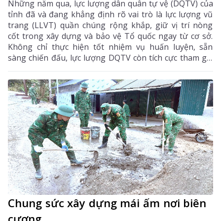
Những năm qua, lực lượng dân quân tự vệ (DQTV) của
tỉnh đã và đang khẳng định rõ vai trò là lực lượng vũ
trang (LLVT) quần chúng rộng khắp, giữ vị trí nòng
cốt trong xây dựng và bảo vệ Tổ quốc ngay từ cơ sở.
Không chỉ thực hiện tốt nhiệm vụ huấn luyện, sẵn
sàng chiến đấu, lực lượng DQTV còn tích cực tham gia
giữ gìn an ninh trật tự (ANTT), phòng chống thiên tai,
góp phần quan trọng phát triển kinh tế - xã hội của
địa phương.
Chung sức xây dựng mái ấm nơi biên
cương