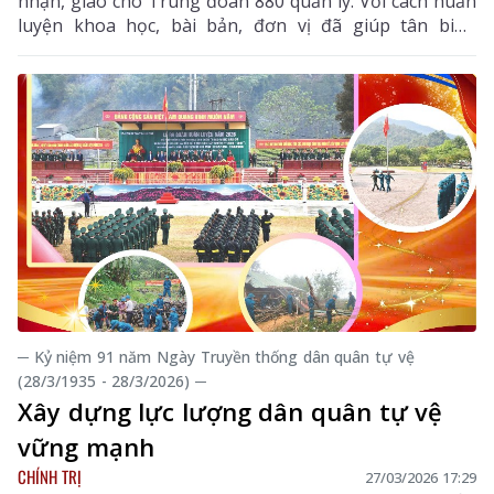
nhận, giao cho Trung đoàn 880 quản lý. Với cách huấn
luyện khoa học, bài bản, đơn vị đã giúp tân binh
nhanh chóng ổn định tư tưởng, hòa nhập trong môi
trường quân đội.
─ Kỷ niệm 91 năm Ngày Truyền thống dân quân tự vệ
(28/3/1935 - 28/3/2026) ─
Xây dựng lực lượng dân quân tự vệ
vững mạnh
CHÍNH TRỊ
27/03/2026 17:29