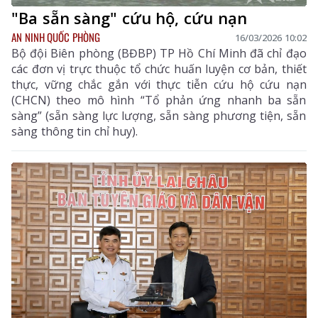
"Ba sẵn sàng" cứu hộ, cứu nạn
AN NINH QUỐC PHÒNG
16/03/2026 10:02
Bộ đội Biên phòng (BĐBP) TP Hồ Chí Minh đã chỉ đạo
các đơn vị trực thuộc tổ chức huấn luyện cơ bản, thiết
thực, vững chắc gắn với thực tiễn cứu hộ cứu nạn
(CHCN) theo mô hình “Tổ phản ứng nhanh ba sẵn
sàng” (sẵn sàng lực lượng, sẵn sàng phương tiện, sẵn
sàng thông tin chỉ huy).