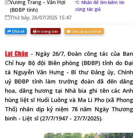
Vương Trang – Văn Hợi
Nhấn để tìm kiếm tin
cùng tác giả
(BĐBP tỉnh)
Thứ bảy, 26/07/2025 15:47
Chia sẻ
In trang báo
Chia sẻ qua Email
-
Ngày 26/7, Đoàn công tác của Ban
Chỉ huy Bộ đội Biên phòng (BĐBP) tỉnh do Đại
tá Nguyễn Văn Hưng - Bí thư Đảng ủy, Chính
uỷ BĐBP tỉnh làm trưởng đoàn đã đến dâng
hoa, dâng hương tại Nhà bia ghi tên các Anh
hùng liệt sĩ Huổi Luông và Ma Li Pho (xã Phong
Thổ) nhân dịp kỷ niệm 78 năm Ngày Thương
binh - Liệt sĩ (27/7/1947 - 27/7/2025).