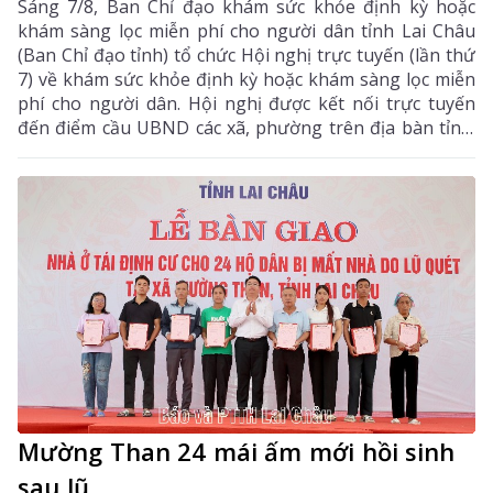
Sáng 7/8, Ban Chỉ đạo khám sức khỏe định kỳ hoặc
khám sàng lọc miễn phí cho người dân tỉnh Lai Châu
(Ban Chỉ đạo tỉnh) tổ chức Hội nghị trực tuyến (lần thứ
7) về khám sức khỏe định kỳ hoặc khám sàng lọc miễn
phí cho người dân. Hội nghị được kết nối trực tuyến
đến điểm cầu UBND các xã, phường trên địa bàn tỉnh.
Đồng chí Bùi Tiến Thanh – Tỉnh ủy viên, Giám đốc Sở
Y tế, Phó Trưởng Ban chỉ đạo tỉnh chủ trì hội nghị. Dự
hội nghị còn có các đồng chí thành viên Ban Chỉ đạo
tỉnh.
Mường Than 24 mái ấm mới hồi sinh
sau lũ