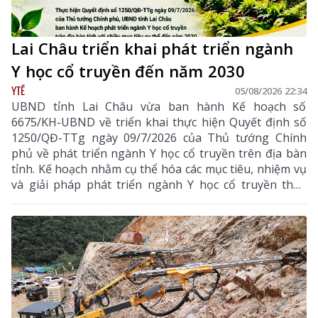
Lai Châu triển khai phát triển ngành
Y học cổ truyền đến năm 2030
YTẾ
05/08/2026 22:34
UBND tỉnh Lai Châu vừa ban hành Kế hoạch số
6675/KH-UBND về triển khai thực hiện Quyết định số
1250/QĐ-TTg ngày 09/7/2026 của Thủ tướng Chính
phủ về phát triển ngành Y học cổ truyền trên địa bàn
tỉnh. Kế hoạch nhằm cụ thể hóa các mục tiêu, nhiệm vụ
và giải pháp phát triển ngành Y học cổ truyền theo
hướng hiện đại, hiệu quả, bền vững; đẩy mạnh kết
hợp y học cổ truyền với y học hiện đại, phát huy tiềm
năng dược liệu của địa phương, góp phần nâng cao
chất lượng chăm sóc, bảo vệ sức khỏe nhân dân và
thúc đẩy phát triển kinh tế - xã hội.