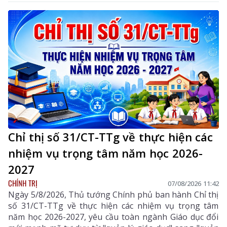
trực UBND tỉnh; Lê Đức Dục - Ủy viên Ban Thường vụ,
Trưởng Ban Tuyên giáo và Dân vận Tỉnh ủy; lãnh đạo
một số sở, ngành liên quan và xã Dào San.
Chỉ thị số 31/CT-TTg về thực hiện các
nhiệm vụ trọng tâm năm học 2026-
2027
CHÍNH TRỊ
07/08/2026 11:42
Ngày 5/8/2026, Thủ tướng Chính phủ ban hành Chỉ thị
số 31/CT-TTg về thực hiện các nhiệm vụ trọng tâm
năm học 2026-2027, yêu cầu toàn ngành Giáo dục đổi