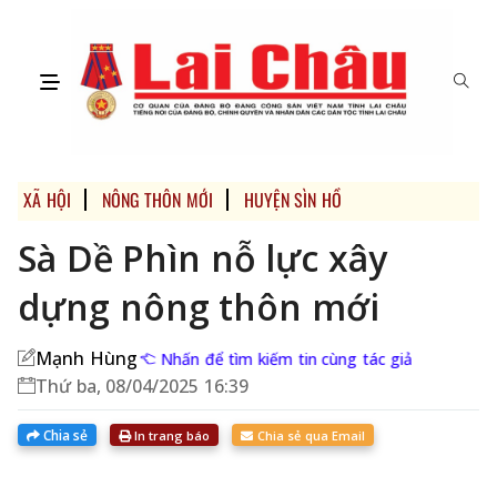
XÃ HỘI
NÔNG THÔN MỚI
HUYỆN SÌN HỒ
Sà Dề Phìn nỗ lực xây
dựng nông thôn mới
Mạnh Hùng
Nhấn để tìm kiếm tin cùng tác giả
Thứ ba, 08/04/2025 16:39
Chia sẻ
In trang báo
Chia sẻ qua Email