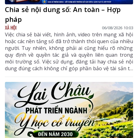
Chia sẻ nội dung số: An toàn – Hợp
pháp
XÃ HỘI
06/08/2026 10:03
Việc chia sẻ bài viết, hình ảnh, video trên mạng xã hội
hoặc các nền tảng số đã trở thành thói quen của nhiều
người. Tuy nhiên, không phải ai cũng hiểu rõ những
quy định về quyền tác giả và quyền liên quan trong
môi trường số. Việc sử dụng, đăng tải hay chia sẻ nội
dung đúng cách không chỉ góp phần bảo vệ tài sản trí
tuệ của tác giả, mà còn giúp mỗi cá nhân tránh những
vi phạm pháp luật khi tham gia không gian mạng.