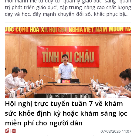
mới mạnh mẽ tư duy từ "quản lý giáo dục" sang "quản
trị phát triển giáo dục", tập trung nâng cao chất lượng
dạy và học, đẩy mạnh chuyển đổi số, khắc phục bệnh
thành tích, bảo đảm đủ giáo viên, trường lớp, cơ sở
vật chất và xây dựng môi trường giáo dục an toàn,
hiện đại, đáp ứng yêu cầu phát triển nguồn nhân lực
chất lượng cao.
Hội nghị trực tuyến tuần 7 về khám
sức khỏe định kỳ hoặc khám sàng lọc
miễn phí cho người dân
XÃ HỘI
07/08/2026 11:07