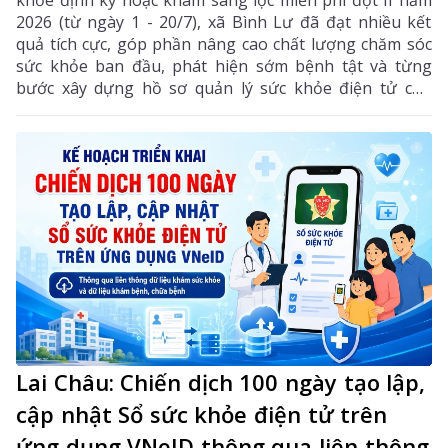
khỏe định kỳ hoặc khám sàng lọc miễn phí đợt II năm
2026 (từ ngày 1 - 20/7), xã Bình Lư đã đạt nhiều kết
quả tích cực, góp phần nâng cao chất lượng chăm sóc
sức khỏe ban đầu, phát hiện sớm bệnh tật và từng
bước xây dựng hồ sơ quản lý sức khỏe điện tử cho
người dân. Đợt khám được tổ chức với sự tham gia của
cả hệ thống chính trị, sự phối hợp chặt chẽ giữa Bệnh
viện Đa khoa Tam Đường, Trạm Y tế xã cùng các cơ
quan, đơn vị, lực lượng và các bản trên địa bàn.
Lai Châu: Chiến dịch 100 ngày tạo lập,
cập nhật Sổ sức khỏe điện tử trên
ứng dụng VNeID thông qua liên thông