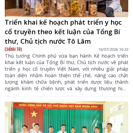
Triển khai kế hoạch phát triển y học
cổ truyền theo kết luận của Tổng Bí
thư, Chủ tịch nước Tô Lâm
CHÍNH TRỊ
16/07/2026 16:23
Thủ tướng Chính phủ vừa ban hành Kế hoạch triển
khai kết luận của Tổng Bí thư, Chủ tịch nước về phát
triển y học cổ truyền Việt Nam, với nhiều giải pháp
toàn diện nhằm hoàn thiện thể chế, nâng cao chất
lượng khám chữa bệnh, phát triển dược liệu thành
ngành kinh tế chiến lược và xây dựng thương hiệu
quốc gia. Phó Thủ tướng Chính phủ Phạm Thị Thanh
Trà vừa ký Quyết định số 1250/QĐ-TTg ngày 9/7/2026
ban hành Kế hoạch thực hiện Thông báo số 68-
TB/VPTW ngày 26/5/2026 của Văn phòng Trung ương
Đảng về kết luận của Tổng Bí thư, Chủ tịch nước tại
buổi làm việc với Đảng ủy Bộ Y tế về phát triển ngành