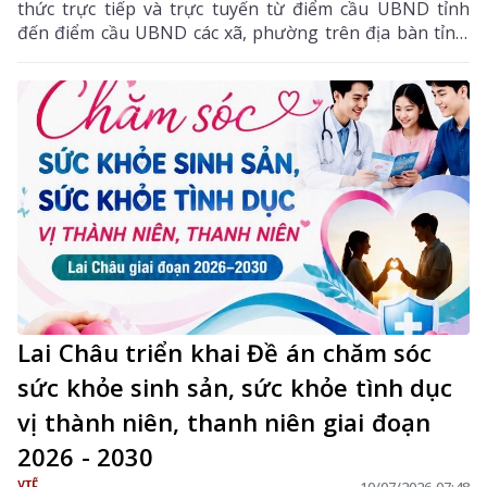
thức trực tiếp và trực tuyến từ điểm cầu UBND tỉnh
đến điểm cầu UBND các xã, phường trên địa bàn tỉnh.
Đồng chí Tống Thanh Hải – Ủy viên Ban Thường vụ,
Phó Chủ tịch Thường trực UBND tỉnh, Trưởng Ban
Chỉ đạo tỉnh về khám sức khỏe định kỳ hoặc khám
sàng lọc miễn phí cho người dân chủ trì hội nghị.
Lai Châu triển khai Đề án chăm sóc
sức khỏe sinh sản, sức khỏe tình dục
vị thành niên, thanh niên giai đoạn
2026 - 2030
YTẾ
10/07/2026 07:48