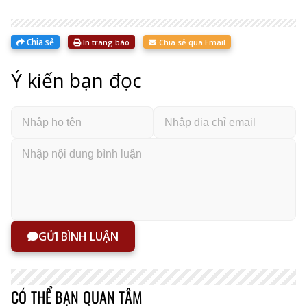
Chia sẻ
In trang báo
Chia sẻ qua Email
Ý kiến bạn đọc
GỬI BÌNH LUẬN
CÓ THỂ BẠN QUAN TÂM