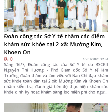
y học cổ truyền Việt Nam. Nâng cao chất lượng khám
chữa bệnh bằng y học cổ truyền Theo Kế hoạch, các
bộ, ngành và UBND các tỉnh, thành phố phải khẩn
trương tổ chức tuyên truyền, quán triệt nội dung
Thông báo số 68-TB/VPTW và Kế hoạch của Thủ
tướng tới toàn thể cán bộ, đảng viên, công chức, viên
chức và người lao động nhằm tạo sự thống nhất
Đoàn công tác Sở Y tế thăm các điểm
trong nhận thức và hành động về phát triển y học cổ
khám sức khỏe tại 2 xã: Mường Kim,
truyền. Một trong những nhiệm vụ trọng tâm là tiếp
tục hoàn thiện thể chế, chính sách liên quan đến y học
Khoen On
cổ truyền. Các cơ quan chức năng sẽ rà soát, sửa đổi,
XÃ HỘI
16/07/2026 12:34
bổ sung hệ thống pháp luật về đào tạo nguồn nhân
Sáng 16/7, Đoàn công tác của Sở Y tế do BSCKII
lực, khoa học công nghệ, đổi mới sáng tạo, chuyển đổi
Nguyễn Thị Hương - Phó Giám đốc Sở Y tế làm
số, khám chữa bệnh, thuốc cổ truyền, dược liệu, bảo
Trưởng đoàn thăm và làm việc với Ban Chỉ đạo khám
hiểm y tế và các tiêu chuẩn kỹ thuật chuyên ngành.
sức khỏe toàn dân tại 2 xã: Mường Kim và Khoen On
nhằm kiểm tra, đánh giá tiến độ thực hiện khám sức
khỏe định kỳ hoặc khám sàng lọc miễn phí cho người
dân.