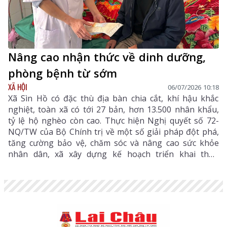
Nâng cao nhận thức về dinh dưỡng,
phòng bệnh từ sớm
XÃ HỘI
06/07/2026 10:18
Xã Sìn Hồ có đặc thù địa bàn chia cắt, khí hậu khắc
nghiệt, toàn xã có tới 27 bản, hơn 13.500 nhân khẩu,
tỷ lệ hộ nghèo còn cao. Thực hiện Nghị quyết số 72-
NQ/TW của Bộ Chính trị về một số giải pháp đột phá,
tăng cường bảo vệ, chăm sóc và nâng cao sức khỏe
nhân dân, xã xây dựng kế hoạch triển khai theo
hướng lồng ghép vào các chương trình phát triển kinh
tế - xã hội, gắn công tác y tế với kiến thức về dinh
dưỡng, giảm nghèo và nâng cao chất lượng cuộc sống
nhân dân.