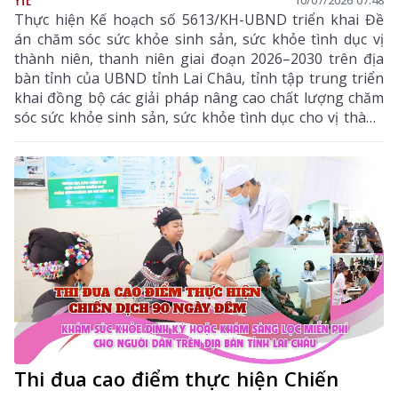
Thực hiện Kế hoạch số 5613/KH-UBND triển khai Đề
án chăm sóc sức khỏe sinh sản, sức khỏe tình dục vị
thành niên, thanh niên giai đoạn 2026–2030 trên địa
bàn tỉnh của UBND tỉnh Lai Châu, tỉnh tập trung triển
khai đồng bộ các giải pháp nâng cao chất lượng chăm
sóc sức khỏe sinh sản, sức khỏe tình dục cho vị thành
niên, thanh niên; mở rộng tiếp cận các dịch vụ y tế
thân thiện, đẩy mạnh giáo dục, truyền thông và
chuyển đổi số, góp phần nâng cao chất lượng dân số,
phát triển nguồn nhân lực và bảo đảm sự phát triển
bền vững của tỉnh.
Thi đua cao điểm thực hiện Chiến