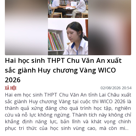
nhận biết, các biện pháp phòng bệnh, tiêm phòng vắc
xin, giám sát, xử lý ổ dịch và trách nhiệm của chính
quyền, người chăn nuôi, người tiêu dùng trong công
tác phòng, chống dịch.
Hai học sinh THPT Chu Văn An xuất
sắc giành Huy chương Vàng WICO
2026
XÃ HỘI
02/08/2026 20:54
Hai em học sinh THPT Chu Văn An tỉnh Lai Châu xuất
sắc giành Huy chương Vàng tại cuộc thi WICO 2026 là
thành quả xứng đáng cho quá trình học tập, nghiên
cứu và nỗ lực không ngừng. Thành tích này không chỉ
khẳng định năng lực, bản lĩnh và khát vọng chinh
phục tri thức của học sinh vùng cao, mà còn minh
chứng rằng với ý chí và sự quyết tâm, các em hoàn