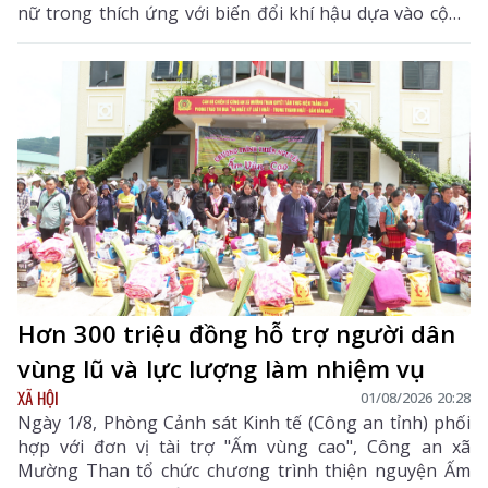
nữ trong thích ứng với biến đổi khí hậu dựa vào cộng
đồng (C-Future)" được UBND tỉnh phê duyệt theo
Quyết định số 400/QĐ-UBND ngày 27/2/2025.
Hơn 300 triệu đồng hỗ trợ người dân
vùng lũ và lực lượng làm nhiệm vụ
XÃ HỘI
01/08/2026 20:28
Ngày 1/8, Phòng Cảnh sát Kinh tế (Công an tỉnh) phối
hợp với đơn vị tài trợ "Ấm vùng cao", Công an xã
Mường Than tổ chức chương trình thiện nguyện Ấm