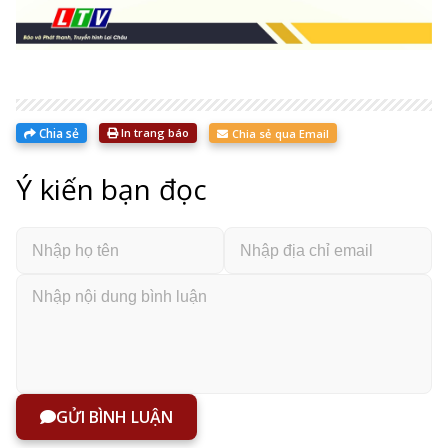
Chia sẻ
In trang báo
Chia sẻ qua Email
Ý kiến bạn đọc
GỬI BÌNH LUẬN