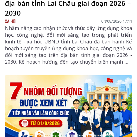
địa bàn tỉnh Lai Châu giai đoạn 2026 –
2030
XÃ HỘI
04/08/2026 17:11
Nhằm nâng cao nhận thức và thúc đẩy ứng dụng khoa
học, công nghệ, đổi mới sáng tạo trong phát triển
kinh tế - xã hội, UBND tỉnh Lai Châu đã ban hành Kế
hoạch tuyên truyền ứng dụng khoa học, công nghệ và
đổi mới sáng tạo trên địa bàn tỉnh giai đoạn 2026 -
2030. Kế hoạch hướng đến tạo chuyển biến mạnh mẽ
từ nhận thức đến hành động, phát huy vai trò của
khoa học, công nghệ, đổi mới sáng tạo và chuyển đổi
số, góp phần thực hiện hiệu quả các mục tiêu phát
triển của tỉnh trong giai đoạn mới.