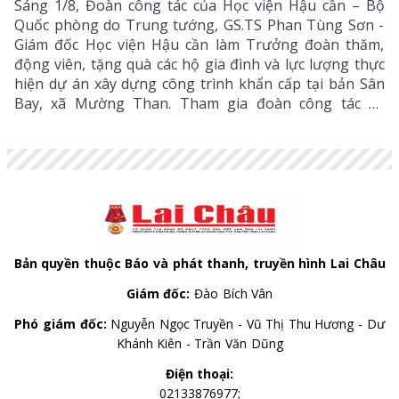
Sáng 1/8, Đoàn công tác của Học viện Hậu cần – Bộ
Quốc phòng do Trung tướng, GS.TS Phan Tùng Sơn -
Giám đốc Học viện Hậu cần làm Trưởng đoàn thăm,
động viên, tặng quà các hộ gia đình và lực lượng thực
hiện dự án xây dựng công trình khẩn cấp tại bản Sân
Bay, xã Mường Than. Tham gia đoàn công tác có
Thiếu tướng Nguyễn Quang Dũng - Phó Giám đốc Học
viện Hậu Cần, Đại tá Phạm Văn Thành - Phó Chủ
nhiệm Hậu cần - Kỹ thuật Quân khu 2 cùng lãnh đạo,
cán bộ Học viện Hậu cần.
Bản quyền thuộc Báo và phát thanh, truyền hình Lai Châu
Giám đốc:
Đào Bích Vân
Phó giám đốc:
Nguyễn Ngọc Truyền - Vũ Thị Thu Hương - Dư
Khánh Kiên - Trần Văn Dũng
Điện thoại:
02133876977;