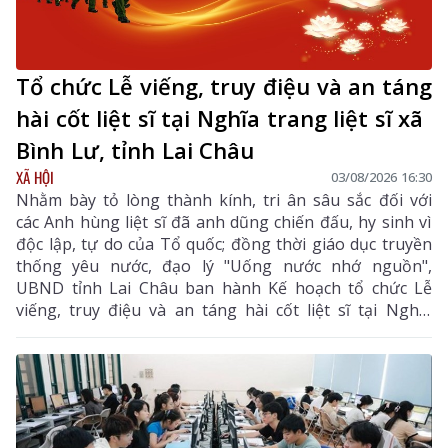
Tổ chức Lễ viếng, truy điệu và an táng
hài cốt liệt sĩ tại Nghĩa trang liệt sĩ xã
Bình Lư, tỉnh Lai Châu
XÃ HỘI
03/08/2026 16:30
Nhằm bày tỏ lòng thành kính, tri ân sâu sắc đối với
các Anh hùng liệt sĩ đã anh dũng chiến đấu, hy sinh vì
độc lập, tự do của Tổ quốc; đồng thời giáo dục truyền
thống yêu nước, đạo lý "Uống nước nhớ nguồn",
UBND tỉnh Lai Châu ban hành Kế hoạch tổ chức Lễ
viếng, truy điệu và an táng hài cốt liệt sĩ tại Nghĩa
trang liệt sĩ xã Bình Lư. Bộ Chỉ huy Quân sự tỉnh là
đơn vị chủ trì, phối hợp với các sở, ngành, địa phương
triển khai các nội dung, bảo đảm buổi lễ được tổ chức
trang nghiêm, trọng thể, đúng nghi thức.