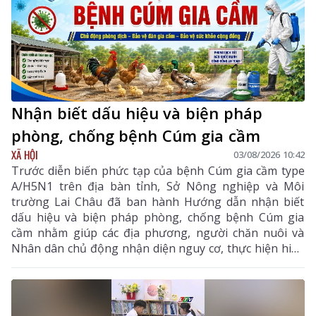
Nhận biết dấu hiệu và biện pháp
phòng, chống bệnh Cúm gia cầm
XÃ HỘI
03/08/2026 10:42
Trước diễn biến phức tạp của bệnh Cúm gia cầm type
A/H5N1 trên địa bàn tỉnh, Sở Nông nghiệp và Môi
trường Lai Châu đã ban hành Hướng dẫn nhận biết
dấu hiệu và biện pháp phòng, chống bệnh Cúm gia
cầm nhằm giúp các địa phương, người chăn nuôi và
Nhân dân chủ động nhận diện nguy cơ, thực hiện hiệu
quả các biện pháp phòng, chống dịch, hạn chế lây lan,
bảo vệ đàn gia cầm, sức khỏe cộng đồng và ổn định
sản xuất chăn nuôi. Hướng dẫn tập trung vào các nội
dung chính gồm: đặc điểm dịch tễ của bệnh, dấu hiệu