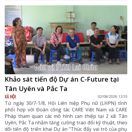
toàn có thể vượt qua mọi ranh giới trong nước để
vươn ra đấu trường quốc tế. Đây là niềm tự hào của
ngành giáo dục Lai Châu, đồng thời là nguồn cảm
hứng, động lực để thế hệ học sinh tiếp tục nuôi dưỡng
ước mơ, không ngừng sáng tạo và hội nhập với thế
giới.
Khảo sát tiến độ Dự án C-Future tại
Tân Uyên và Pắc Ta
XÃ HỘI
02/08/2026 13:55
Từ ngày 30/7-1/8, Hội Liên hiệp Phụ nữ (LHPN) tỉnh
phối hợp với Đoàn công tác CARE Việt Nam và CARE
Pháp tham quan các mô hình can thiệp tại 2 xã: Tân
Uyên, Pắc Ta nhằm tăng cường trao đổi kỹ thuật, theo
dõi tiến độ triển khai Dự án "Thúc đẩy vai trò của phụ