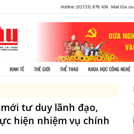
Hotline: (02133) 878 436
Mail tòa so
KINH TẾ
THẾ GIỚI
THỂ THAO
KHOA HỌC CÔNG NGHỆ
mới tư duy lãnh đạo,
hực hiện nhiệm vụ chính