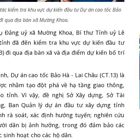
tác kiểm tra khu vực dự kiến đầu tư Dự án cao tốc Bảo
) đi qua địa bàn xã Mường Khoa.
vụ Đảng uỷ xã Mường Khoa, Bí thư Tỉnh uỷ Lê
ỉnh đã đến kiểm tra khu vực dự kiến đầu tư
) đi qua địa bàn xã và địa điểm dự kiến bố trí
h, Dự án cao tốc Bảo Hà - Lai Châu (CT.13) là
ược nhằm tạo đột phá về hạ tầng giao thông,
o tỉnh. Vì vậy, đề nghị Sở Xây dựng, Sở Tài
g, Ban Quản lý dự án đầu tư xây dựng tỉnh
h rà soát, xác định hướng tuyến; nghiên cứu
gười dân bị ảnh hưởng, trong đó đảm bảo các
ớc sinh hoạt cho các hộ dân.