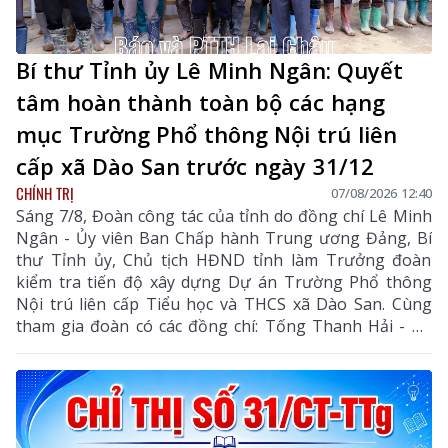
Bí thư Tỉnh ủy Lê Minh Ngân: Quyết
tâm hoàn thành toàn bộ các hạng
mục Trường Phổ thông Nội trú liên
cấp xã Dào San trước ngày 31/12
CHÍNH TRỊ
07/08/2026 12:40
Sáng 7/8, Đoàn công tác của tỉnh do đồng chí Lê Minh
Ngân - Ủy viên Ban Chấp hành Trung ương Đảng, Bí
thư Tỉnh ủy, Chủ tịch HĐND tỉnh làm Trưởng đoàn
kiểm tra tiến độ xây dựng Dự án Trường Phổ thông
Nội trú liên cấp Tiểu học và THCS xã Dào San. Cùng
tham gia đoàn có các đồng chí: Tống Thanh Hải - Uỷ
viên Ban Thường vụ Tỉnh ủy, Phó Chủ tịch Thường
trực UBND tỉnh; Lê Đức Dục - Ủy viên Ban Thường vụ,
Trưởng Ban Tuyên giáo và Dân vận Tỉnh ủy; lãnh đạo
một số sở, ngành liên quan và xã Dào San.