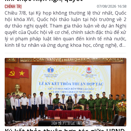
CHÍNH TRỊ
07/08/2026 16:58
Chiều 7/8, tại Kỳ họp không thường lệ thứ nhất, Quốc
hội khóa XVI, Quốc hội thảo luận tại hội trường về 2
dự thảo nghị quyết. Tham gia thảo luận về dự án Nghị
quyết của Quốc hội về cơ chế, chính sách đặc thù để xử
lý vi phạm pháp luật liên quan đến kinh tế nhà nước,
kinh tế tư nhân và ứng dụng khoa học, công nghệ, đổi
mới sáng tạo, chuyển đổi số, đại biểu Hoàng Quốc
Khánh - Tỉnh ủy viên, Phó Trưởng Đoàn chuyên trách
Đoàn ĐBQH tỉnh Lai Châu thống nhất với sự cần thiết
ban hành Nghị quyết như Tờ trình của Chính phủ, đại
biểu tập trung tham gia một số nội dung tại Điều 13
quy định về tổ chức thực hiện.
Ký kết thỏa thuận hợp tác giữa UBND