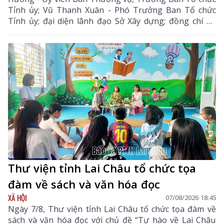
Tỉnh ủy; Vũ Thanh Xuân - Phó Trưởng Ban Tổ chức
Tỉnh ủy; đại diện lãnh đạo Sở Xây dựng; đồng chí Lò
Văn Biên - Bí thư Đảng ủy, Chủ tịch HĐND xã Mường
Khoa.
Thư viện tỉnh Lai Châu tổ chức tọa
đàm về sách và văn hóa đọc
XÃ HỘI
07/08/2026 18:45
Ngày 7/8, Thư viện tỉnh Lai Châu tổ chức tọa đàm về
sách và văn hóa đọc với chủ đề “Tự hào về Lai Châu