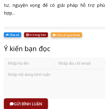
tư, nguyện vọng để có giải pháp hỗ trợ phù
hợp...
Chia sẻ
In trang báo
Chia sẻ qua Email
Ý kiến bạn đọc
GỬI BÌNH LUẬN