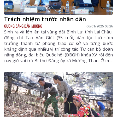
Trách nhiệm trước nhân dân
GƯƠNG SÁNG BẢN MƯỜNG
06/01/2026 09:26
Sinh ra và lớn lên tại vùng đất Bình Lư, tỉnh Lai Châu,
đồng chí Tao Văn Giót (35 tuổi, dân tộc Lự) sớm
trưởng thành từ phong trào cơ sở và từng bước
khẳng định qua nhiều vị trí công tác. Từ cán bộ đoàn
năng động, đại biểu Quốc hội (ĐBQH) khóa XV rồi đến
nay giữ vai trò Bí thư Đảng ủy xã Mường Than. Ở mỗi
cương vị, đồng chí luôn thể hiện rõ tinh thần trách
nhiệm, sự gần dân và khát vọng cống hiến vì sự phát
triển của địa phương, vì quyền lợi chính đáng của
nhân dân.