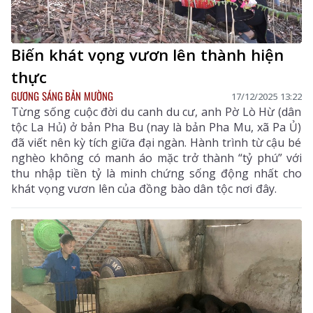
Biến khát vọng vươn lên thành hiện
thực
GƯƠNG SÁNG BẢN MƯỜNG
17/12/2025 13:22
Từng sống cuộc đời du canh du cư, anh Pờ Lò Hừ (dân
tộc La Hủ) ở bản Pha Bu (nay là bản Pha Mu, xã Pa Ủ)
đã viết nên kỳ tích giữa đại ngàn. Hành trình từ cậu bé
nghèo không có manh áo mặc trở thành “tỷ phú” với
thu nhập tiền tỷ là minh chứng sống động nhất cho
khát vọng vươn lên của đồng bào dân tộc nơi đây.