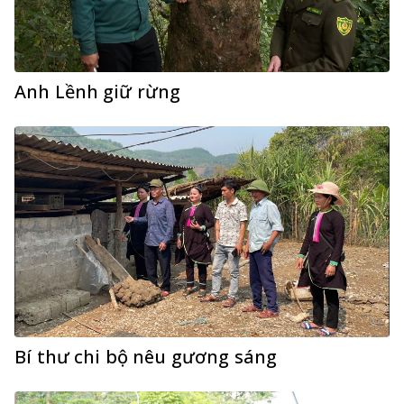
Anh Lềnh giữ rừng
Bí thư chi bộ nêu gương sáng