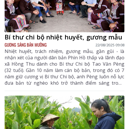
Bí thư chi bộ nhiệt huyết, gương mẫu
GƯƠNG SÁNG BẢN MƯỜNG
22/08/2025 09:08
Nhiệt huyết, trách nhiệm, gương mẫu, gần gũi - là
nhận xét của người dân bản Phìn Hồ thấp và lãnh đạo
xã Hồng Thu dành cho Bí thư Chi bộ Tao Văn Pèng
(32 tuổi). Gần 10 năm làm cán bộ bản, trong đó có 7
năm giữ cương vị Bí thư Chi bộ, anh Pèng luôn nỗ lực
đưa bản từ nghèo khó trở thành điểm sáng trong
phát triển kinh tế, gìn giữ bản sắc văn hóa dân tộc Lự.