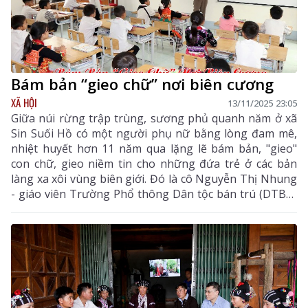
Bám bản “gieo chữ” nơi biên cương
XÃ HỘI
13/11/2025 23:05
Giữa núi rừng trập trùng, sương phủ quanh năm ở xã
Sin Suối Hồ có một người phụ nữ bằng lòng đam mê,
nhiệt huyết hơn 11 năm qua lặng lẽ bám bản, "gieo"
con chữ, gieo niềm tin cho những đứa trẻ ở các bản
làng xa xôi vùng biên giới. Đó là cô Nguyễn Thị Nhung
- giáo viên Trường Phổ thông Dân tộc bán trú (DTBT)
Tiểu học Nậm Xe (xã Sin Suối Hồ). Cô đã truyền lửa tri
thức đến với những “mầm xanh” tương lai, góp phần
không nhỏ vào sự nghiệp trồng người nơi địa đầu Tổ
quốc.