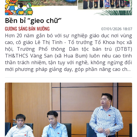
Bền bỉ “gieo chữ”
GƯƠNG SÁNG BẢN MƯỜNG
07/01/2026 18:07
Hơn 20 năm gắn bó với sự nghiệp giáo dục nơi vùng
cao, cô giáo Lê Thị Tình - Tổ trưởng Tổ Khoa học xã
hội, Trường Phổ thông Dân tộc bán trú (DTBT)
TH&THCS Vàng San (xã Hua Bum) luôn nêu cao tinh
thần trách nhiệm, tận tụy với nghề, không ngừng đổi
mới phương pháp giảng dạy, góp phần nâng cao chất
lượng giáo dục và bồi dưỡng nhiều thế hệ học sinh
dân tộc thiểu số trên địa bàn.