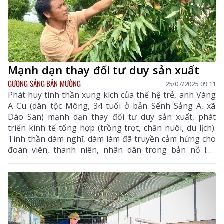
Mạnh dạn thay đổi tư duy sản xuất
GƯƠNG SÁNG BẢN MƯỜNG
25/07/2025 09:11
Phát huy tinh thần xung kích của thế hệ trẻ, anh Vàng
A Cu (dân tộc Mông, 34 tuổi ở bản Sểnh Sảng A, xã
Dào San) mạnh dạn thay đổi tư duy sản xuất, phát
triển kinh tế tổng hợp (trồng trọt, chăn nuôi, du lịch).
Tinh thần dám nghĩ, dám làm đã truyền cảm hứng cho
đoàn viên, thanh niên, nhân dân trong bản nỗ lực
vượt khó vươn lên.