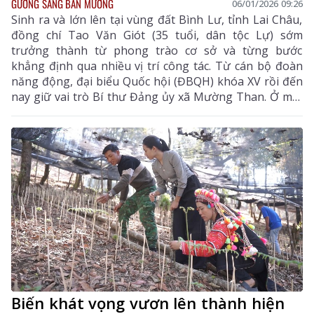
GƯƠNG SÁNG BẢN MƯỜNG
06/01/2026 09:26
Sinh ra và lớn lên tại vùng đất Bình Lư, tỉnh Lai Châu,
đồng chí Tao Văn Giót (35 tuổi, dân tộc Lự) sớm
trưởng thành từ phong trào cơ sở và từng bước
khẳng định qua nhiều vị trí công tác. Từ cán bộ đoàn
năng động, đại biểu Quốc hội (ĐBQH) khóa XV rồi đến
nay giữ vai trò Bí thư Đảng ủy xã Mường Than. Ở mỗi
cương vị, đồng chí luôn thể hiện rõ tinh thần trách
nhiệm, sự gần dân và khát vọng cống hiến vì sự phát
triển của địa phương, vì quyền lợi chính đáng của
nhân dân.
Biến khát vọng vươn lên thành hiện