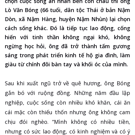
chọn cuộc sống an nhàn bên con cháu thì ông
Lò Văn Bóng (66 tuổi, dân tộc Thái ở bản Nậm
Dòn, xã Nậm Hàng, huyện Nậm Nhùn) lại chọn
cách sống khác. Đó là tiếp tục lao động, cống
hiến với tinh thần không ngại khó, không
ngừng học hỏi, ông đã trở thành tấm gương
sáng trong phát triển kinh tế hộ gia đình, làm
giàu từ chính đôi bàn tay và khối óc của mình.
Sau khi xuất ngũ trở về quê hương, ông Bóng
gắn bó với ruộng đồng. Những năm đầu lập
nghiệp, cuộc sống còn nhiều khó khăn, cái ăn
cái mặc còn thiếu thốn nhưng ông không cam
chịu đói nghèo. “Mình không có nhiều tiền,
nhưng có sức lao động, có kinh nghiệm và có ý