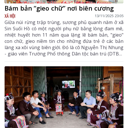
Bám bản “gieo chữ” nơi biên cương
XÃ HỘI
13/11/2025 23:05
Giữa núi rừng trập trùng, sương phủ quanh năm ở xã
Sin Suối Hồ có một người phụ nữ bằng lòng đam mê,
nhiệt huyết hơn 11 năm qua lặng lẽ bám bản, "gieo"
con chữ, gieo niềm tin cho những đứa trẻ ở các bản
làng xa xôi vùng biên giới. Đó là cô Nguyễn Thị Nhung
- giáo viên Trường Phổ thông Dân tộc bán trú (DTBT)
Tiểu học Nậm Xe (xã Sin Suối Hồ). Cô đã truyền lửa tri
thức đến với những “mầm xanh” tương lai, góp phần
không nhỏ vào sự nghiệp trồng người nơi địa đầu Tổ
quốc.