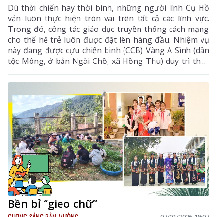
Dù thời chiến hay thời bình, những người lính Cụ Hồ
vẫn luôn thực hiện tròn vai trên tất cả các lĩnh vực.
Trong đó, công tác giáo dục truyền thống cách mạng
cho thế hệ trẻ luôn được đặt lên hàng đầu. Nhiệm vụ
này đang được cựu chiến binh (CCB) Vàng A Sình (dân
tộc Mông, ở bản Ngài Chồ, xã Hồng Thu) duy trì thực
hiện.
Bền bỉ “gieo chữ”
GƯƠNG SÁNG BẢN MƯỜNG
07/01/2026 18:07