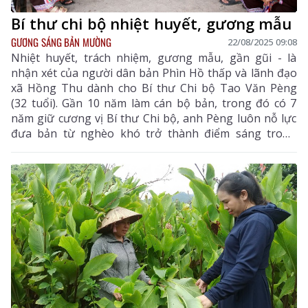
Bí thư chi bộ nhiệt huyết, gương mẫu
GƯƠNG SÁNG BẢN MƯỜNG
22/08/2025 09:08
Nhiệt huyết, trách nhiệm, gương mẫu, gần gũi - là
nhận xét của người dân bản Phìn Hồ thấp và lãnh đạo
xã Hồng Thu dành cho Bí thư Chi bộ Tao Văn Pèng
(32 tuổi). Gần 10 năm làm cán bộ bản, trong đó có 7
năm giữ cương vị Bí thư Chi bộ, anh Pèng luôn nỗ lực
đưa bản từ nghèo khó trở thành điểm sáng trong
phát triển kinh tế, gìn giữ bản sắc văn hóa dân tộc Lự.