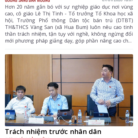
Hơn 20 năm gắn bó với sự nghiệp giáo dục nơi vùng
cao, cô giáo Lê Thị Tình - Tổ trưởng Tổ Khoa học xã
hội, Trường Phổ thông Dân tộc bán trú (DTBT)
TH&THCS Vàng San (xã Hua Bum) luôn nêu cao tinh
thần trách nhiệm, tận tụy với nghề, không ngừng đổi
mới phương pháp giảng dạy, góp phần nâng cao chất
lượng giáo dục và bồi dưỡng nhiều thế hệ học sinh
dân tộc thiểu số trên địa bàn.
Trách nhiệm trước nhân dân