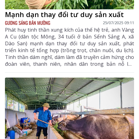
Mạnh dạn thay đổi tư duy sản xuất
GƯƠNG SÁNG BẢN MƯỜNG
25/07/2025 09:11
Phát huy tinh thần xung kích của thế hệ trẻ, anh Vàng
A Cu (dân tộc Mông, 34 tuổi ở bản Sểnh Sảng A, xã
Dào San) mạnh dạn thay đổi tư duy sản xuất, phát
triển kinh tế tổng hợp (trồng trọt, chăn nuôi, du lịch).
Tinh thần dám nghĩ, dám làm đã truyền cảm hứng cho
đoàn viên, thanh niên, nhân dân trong bản nỗ lực
vượt khó vươn lên.