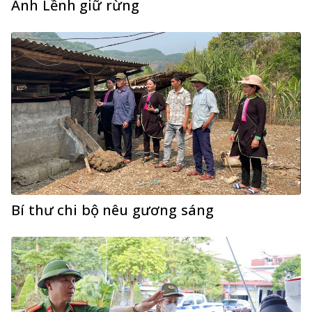
Anh Lềnh giữ rừng
Bí thư chi bộ nêu gương sáng