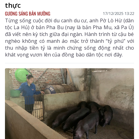
thực
GƯƠNG SÁNG BẢN MƯỜNG
17/12/2025 13:22
Từng sống cuộc đời du canh du cư, anh Pờ Lò Hừ (dân
tộc La Hủ) ở bản Pha Bu (nay là bản Pha Mu, xã Pa Ủ)
đã viết nên kỳ tích giữa đại ngàn. Hành trình từ cậu bé
nghèo không có manh áo mặc trở thành “tỷ phú” với
thu nhập tiền tỷ là minh chứng sống động nhất cho
khát vọng vươn lên của đồng bào dân tộc nơi đây.