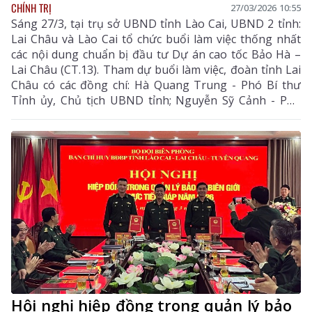
CHÍNH TRỊ
27/03/2026 10:55
Sáng 27/3, tại trụ sở UBND tỉnh Lào Cai, UBND 2 tỉnh:
Lai Châu và Lào Cai tổ chức buổi làm việc thống nhất
các nội dung chuẩn bị đầu tư Dự án cao tốc Bảo Hà –
Lai Châu (CT.13). Tham dự buổi làm việc, đoàn tỉnh Lai
Châu có các đồng chí: Hà Quang Trung - Phó Bí thư
Tỉnh ủy, Chủ tịch UBND tỉnh; Nguyễn Sỹ Cảnh - Phó
Chủ tịch HĐND tỉnh; Giám đốc Ban Quản lý dự án đầu
tư xây dựng tỉnh, cùng lãnh đạo các sở: Xây dựng, Tài
chính, Nông nghiệp và Môi trường. Tỉnh Lào Cai có các
đồng chí: Nguyễn Tuấn Anh - Phó Bí thư Tỉnh ủy, Chủ
tịch UBND tỉnh; Phan Trung Bá – Phó Chủ tịch UBND
tỉnh Lào Cai cùng lãnh đạo các sở, ngành liên quan.
Hội nghị hiệp đồng trong quản lý bảo