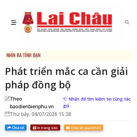
NHÌN RA TỈNH BẠN
Phát triển mắc ca cần giải
pháp đồng bộ
Theo
Nhấn để tìm kiếm tin cùng tác
giả
baodienbienphu.vn
Thứ bảy, 04/07/2026 15:38
Chia sẻ
In trang báo
Chia sẻ qua Email