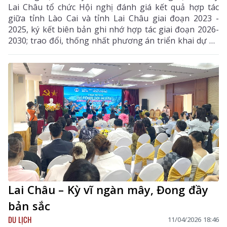
Lai Châu tổ chức Hội nghị đánh giá kết quả hợp tác
giữa tỉnh Lào Cai và tỉnh Lai Châu giai đoạn 2023 -
2025, ký kết biên bản ghi nhớ hợp tác giai đoạn 2026-
2030; trao đổi, thống nhất phương án triển khai dự án
Cao tốc Bảo Hà - Lai Châu (CT.13) và tháo gỡ khó
khăn, vướng mắc, đẩy nhanh tiến độ triển khai dự án
Hầm đường bộ qua đèo Hoàng Liên (kết nối Lào Cai -
Lai Châu). Các đồng chí: Lê Minh Ngân - Ủy viên Ban
Chấp hành Trung ương Đảng, Bí thư Tỉnh ủy, Chủ tịch
HĐND tỉnh Lai Châu; Dương Quốc Huy - Ủy viên Ban
Chấp hành Trung ương Đảng, Bí thư Tỉnh ủy Lào Cai
chủ trì hội nghị.
Lai Châu – Kỳ vĩ ngàn mây, Đong đầy
bản sắc
DU LỊCH
11/04/2026 18:46