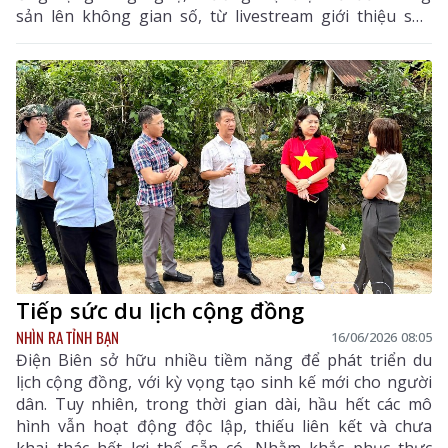
sản lên không gian số, từ livestream giới thiệu sản
phẩm, xây dựng những gian hàng trực tuyến đến các
kênh bán hàng trên mạng xã hội đang trở thành
hướng đi mới cho tiêu thụ nông sản địa phương.
Tiếp sức du lịch cộng đồng
NHÌN RA TỈNH BẠN
16/06/2026 08:05
Điện Biên sở hữu nhiều tiềm năng để phát triển du
lịch cộng đồng, với kỳ vọng tạo sinh kế mới cho người
dân. Tuy nhiên, trong thời gian dài, hầu hết các mô
hình vẫn hoạt động độc lập, thiếu liên kết và chưa
khai thác hết lợi thế sẵn có. Nhằm khắc phục thực