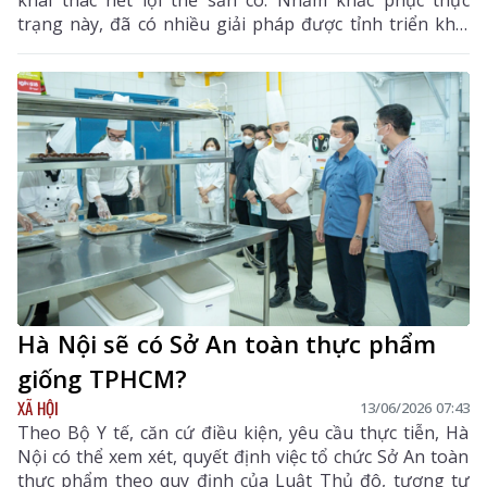
trạng này, đã có nhiều giải pháp được tỉnh triển khai
đồng bộ, nhằm “tiếp sức” cho loại hình du lịch này
phát triển bền vững, chuyên nghiệp.
Hà Nội sẽ có Sở An toàn thực phẩm
giống TPHCM?
XÃ HỘI
13/06/2026 07:43
Theo Bộ Y tế, căn cứ điều kiện, yêu cầu thực tiễn, Hà
Nội có thể xem xét, quyết định việc tổ chức Sở An toàn
thực phẩm theo quy định của Luật Thủ đô, tương tự