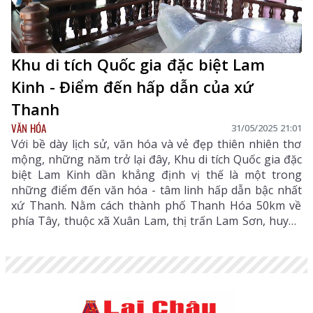
Khu di tích Quốc gia đặc biệt Lam
Kinh - Điểm đến hấp dẫn của xứ
Thanh
VĂN HÓA
31/05/2025 21:01
Với bề dày lịch sử, văn hóa và vẻ đẹp thiên nhiên thơ
mộng, những năm trở lại đây, Khu di tích Quốc gia đặc
biệt Lam Kinh dần khẳng định vị thế là một trong
những điểm đến văn hóa - tâm linh hấp dẫn bậc nhất
xứ Thanh. Nằm cách thành phố Thanh Hóa 50km về
phía Tây, thuộc xã Xuân Lam, thị trấn Lam Sơn, huyện
Thọ Xuân, tỉnh Thanh Hóa, Khu di tích Quốc gia đặc
biệt Lam Kinh là điểm đến không thể bỏ qua nếu du
khách muốn tìm hiểu về triều đại hưng thịnh bậc nhất
trong lịch sử Việt Nam.