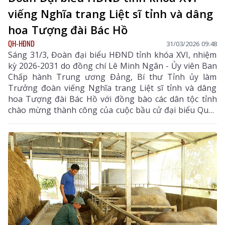
viếng Nghĩa trang Liệt sĩ tỉnh và dâng
hoa Tượng đài Bác Hồ
QH-HĐND
31/03/2026 09:48
Sáng 31/3, Đoàn đại biểu HĐND tỉnh khóa XVI, nhiệm
kỳ 2026-2031 do đồng chí Lê Minh Ngân - Ủy viên Ban
Chấp hành Trung ương Đảng, Bí thư Tỉnh ủy làm
Trưởng đoàn viếng Nghĩa trang Liệt sĩ tỉnh và dâng
hoa Tượng đài Bác Hồ với đồng bào các dân tộc tỉnh
chào mừng thành công của cuộc bầu cử đại biểu Quốc
hội khóa XVI và đại biểu HĐND các cấp nhiệm kỳ 2026
- 2031; kỳ họp thứ nhất HĐND tỉnh khóa XVI, nhiệm kỳ
2026 - 2031.