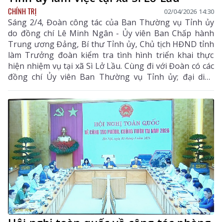
CHÍNH TRỊ
02/04/2026 14:30
Sáng 2/4, Đoàn công tác của Ban Thường vụ Tỉnh ủy
do đồng chí Lê Minh Ngân - Ủy viên Ban Chấp hành
Trung ương Đảng, Bí thư Tỉnh ủy, Chủ tịch HĐND tỉnh
làm Trưởng đoàn kiểm tra tình hình triển khai thực
hiện nhiệm vụ tại xã Sì Lở Lầu. Cùng đi với Đoàn có các
đồng chí Ủy viên Ban Thường vụ Tỉnh ủy; đại diện
lãnh đạo UBND tỉnh; các sở, ban, ngành tỉnh, Công an
tỉnh, Ban Chỉ huy Bộ đội Biên phòng tỉnh.