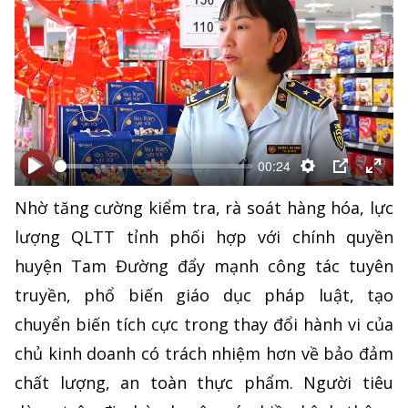
00:24
Bắt
Bắt
Thiết
PIP
Ente
Nhờ tăng cường kiểm tra, rà soát hàng hóa, lực
đầu
đầu
lập
full
lượng QLTT tỉnh phối hợp với chính quyền
huyện Tam Đường đẩy mạnh công tác tuyên
truyền, phổ biến giáo dục pháp luật, tạo
chuyển biến tích cực trong thay đổi hành vi của
chủ kinh doanh có trách nhiệm hơn về bảo đảm
chất lượng, an toàn thực phẩm. Người tiêu