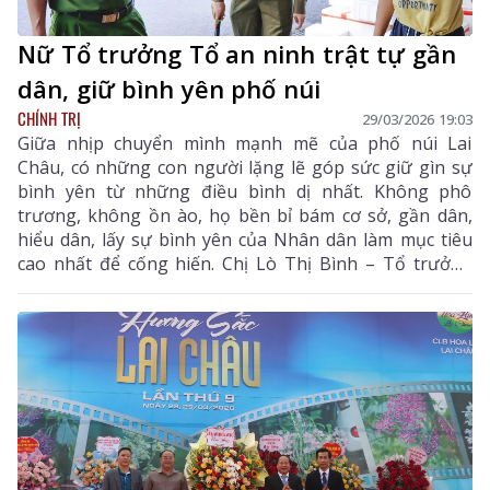
Nữ Tổ trưởng Tổ an ninh trật tự gần
dân, giữ bình yên phố núi
CHÍNH TRỊ
29/03/2026 19:03
Giữa nhịp chuyển mình mạnh mẽ của phố núi Lai
Châu, có những con người lặng lẽ góp sức giữ gìn sự
bình yên từ những điều bình dị nhất. Không phô
trương, không ồn ào, họ bền bỉ bám cơ sở, gần dân,
hiểu dân, lấy sự bình yên của Nhân dân làm mục tiêu
cao nhất để cống hiến. Chị Lò Thị Bình – Tổ trưởng
Tổ An ninh trật tự tổ dân phố số 8, phường Đoàn Kết
là một trong những “điểm tựa bình yên” như thế.