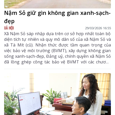
Nậm Sỏ giữ gìn không gian xanh-sạch-
đẹp
XÃ HỘI
29/03/2026 16:55
Xã Nậm Sỏ sáp nhập dựa trên cơ sở hợp nhất toàn bộ
diện tích tự nhiên và quy mô dân số của xã Nậm Sỏ và
xã Tà Mít (cũ). Nhận thức được tầm quan trọng của
việc bảo vệ môi trường (BVMT), xây dựng không gian
sống xanh-sạch-đẹp, Đảng uỷ, chính quyền xã Nậm Sỏ
đã lồng ghép công tác bảo vệ BVMT với các chương
trình phát triển kinh tế - xã hội; thực hiện nghiêm các
quy định về BVMT; thường xuyên kiểm tra, giám sát
các hoạt động thu gom, vận chuyển rác thải trên địa
bàn, việc chấp hành pháp luật về BVMT đối với các tổ
chức, cá nhân. Chỉ đạo các đoàn thể phối hợp với nhà
trường, trạm y tế, các đơn vị đẩy mạnh tuyên truyền
nâng cao nhận thức cho người dân, học sinh về ý thức
giữ gìn, BVMT sống.