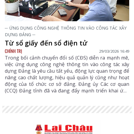
─ ỨNG DỤNG CÔNG NGHỆ THÔNG TIN VÀO CÔNG TÁC XÂY
DỰNG ĐẢNG ─
Từ sổ giấy đến sổ điện tử
CHÍNH TRỊ
29/03/2026 16:49
Trong bối cảnh chuyển đổi số (CĐS) diễn ra mạnh mẽ,
việc ứng dụng công nghệ thông tin vào công tác xây
dựng Đảng là yêu cầu tất yếu, động lực quan trọng để
nâng cao chất lượng, hiệu quả quản lý cũng như hoạt
động của tổ chức cơ sở đảng. Đảng ủy Các cơ quan
(CCQ) Đảng tỉnh đã và đang đẩy mạnh triển khai ứng
dụng “Sổ tay đảng viên điện tử”, góp phần đổi mới
phương thức lãnh đạo, nâng cao chất lượng sinh hoạt
chi bộ và quản lý đảng viên.