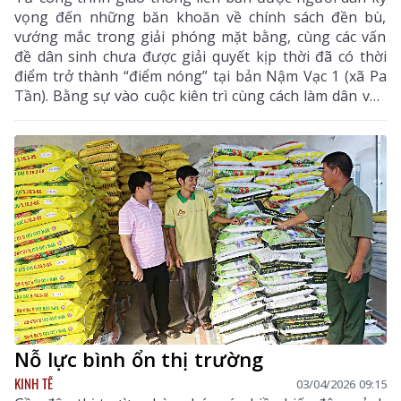
vọng đến những băn khoăn về chính sách đền bù,
vướng mắc trong giải phóng mặt bằng, cùng các vấn
đề dân sinh chưa được giải quyết kịp thời đã có thời
điểm trở thành “điểm nóng” tại bản Nậm Vạc 1 (xã Pa
Tần). Bằng sự vào cuộc kiên trì cùng cách làm dân vận
khéo, “nút thắt” từng bước được tháo gỡ, nhân dân
đồng thuận, tin tưởng với sự lãnh đạo của Đảng,
chính quyền địa phương.
Nỗ lực bình ổn thị trường
KINH TẾ
03/04/2026 09:15