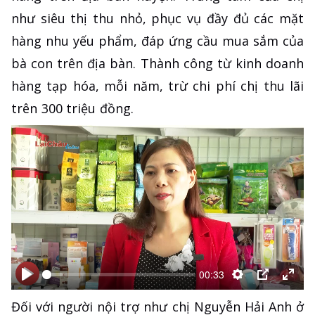
như siêu thị thu nhỏ, phục vụ đầy đủ các mặt
hàng nhu yếu phẩm, đáp ứng cầu mua sắm của
bà con trên địa bàn. Thành công từ kinh doanh
hàng tạp hóa, mỗi năm, trừ chi phí chị thu lãi
trên 300 triệu đồng.
00:33
Bắt
Bắt
Thiết
PIP
Ente
Đối với người nội trợ như chị Nguyễn Hải Anh ở
đầu
đầu
lập
full