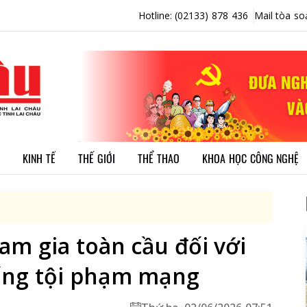
Hotline: (02133) 878 436
Mail tòa so
KINH TẾ
THẾ GIỚI
THỂ THAO
KHOA HỌC CÔNG NGHỆ
am gia toàn cầu đối với
ống tội phạm mạng