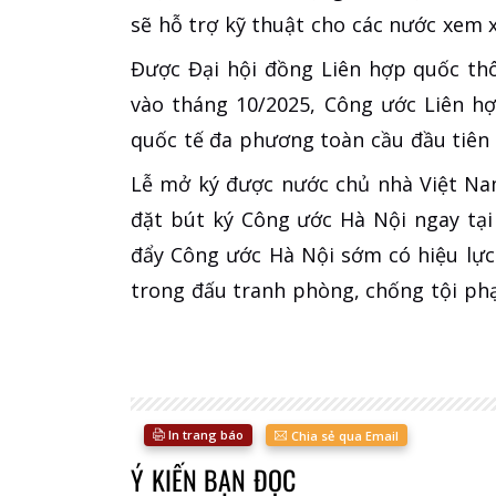
sẽ hỗ trợ kỹ thuật cho các nước xem 
Được Đại hội đồng Liên hợp quốc th
vào tháng 10/2025, Công ước Liên h
quốc tế đa phương toàn cầu đầu tiên 
Lễ mở ký được nước chủ nhà Việt Na
đặt bút ký Công ước Hà Nội ngay tại 
đẩy Công ước Hà Nội sớm có hiệu lực
trong đấu tranh phòng, chống tội p
In trang báo
Chia sẻ qua Email
Ý KIẾN BẠN ĐỌC