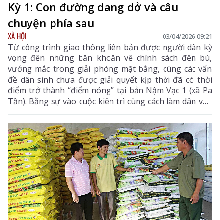
Kỳ 1: Con đường dang dở và câu
chuyện phía sau
XÃ HỘI
03/04/2026 09:21
Từ công trình giao thông liên bản được người dân kỳ
vọng đến những băn khoăn về chính sách đền bù,
vướng mắc trong giải phóng mặt bằng, cùng các vấn
đề dân sinh chưa được giải quyết kịp thời đã có thời
điểm trở thành “điểm nóng” tại bản Nậm Vạc 1 (xã Pa
Tần). Bằng sự vào cuộc kiên trì cùng cách làm dân vận
khéo, “nút thắt” từng bước được tháo gỡ, nhân dân
đồng thuận, tin tưởng với sự lãnh đạo của Đảng,
chính quyền địa phương.