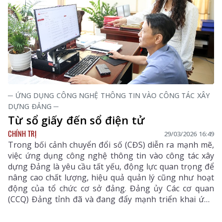
chức, cá nhân. Chỉ đạo các đoàn thể phối hợp với nhà
trường, trạm y tế, các đơn vị đẩy mạnh tuyên truyền
nâng cao nhận thức cho người dân, học sinh về ý thức
giữ gìn, BVMT sống.
─ ỨNG DỤNG CÔNG NGHỆ THÔNG TIN VÀO CÔNG TÁC XÂY
DỰNG ĐẢNG ─
Từ sổ giấy đến sổ điện tử
CHÍNH TRỊ
29/03/2026 16:49
Trong bối cảnh chuyển đổi số (CĐS) diễn ra mạnh mẽ,
việc ứng dụng công nghệ thông tin vào công tác xây
dựng Đảng là yêu cầu tất yếu, động lực quan trọng để
nâng cao chất lượng, hiệu quả quản lý cũng như hoạt
động của tổ chức cơ sở đảng. Đảng ủy Các cơ quan
(CCQ) Đảng tỉnh đã và đang đẩy mạnh triển khai ứng
dụng “Sổ tay đảng viên điện tử”, góp phần đổi mới
phương thức lãnh đạo, nâng cao chất lượng sinh hoạt