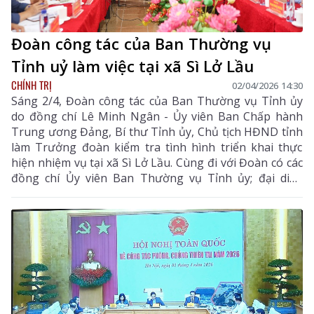
Đoàn công tác của Ban Thường vụ
Tỉnh uỷ làm việc tại xã Sì Lở Lầu
CHÍNH TRỊ
02/04/2026 14:30
Sáng 2/4, Đoàn công tác của Ban Thường vụ Tỉnh ủy
do đồng chí Lê Minh Ngân - Ủy viên Ban Chấp hành
Trung ương Đảng, Bí thư Tỉnh ủy, Chủ tịch HĐND tỉnh
làm Trưởng đoàn kiểm tra tình hình triển khai thực
hiện nhiệm vụ tại xã Sì Lở Lầu. Cùng đi với Đoàn có các
đồng chí Ủy viên Ban Thường vụ Tỉnh ủy; đại diện
lãnh đạo UBND tỉnh; các sở, ban, ngành tỉnh, Công an
tỉnh, Ban Chỉ huy Bộ đội Biên phòng tỉnh.