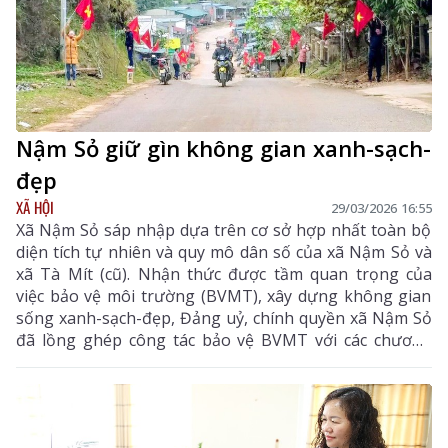
Nậm Sỏ giữ gìn không gian xanh-sạch-
đẹp
XÃ HỘI
29/03/2026 16:55
Xã Nậm Sỏ sáp nhập dựa trên cơ sở hợp nhất toàn bộ
diện tích tự nhiên và quy mô dân số của xã Nậm Sỏ và
xã Tà Mít (cũ). Nhận thức được tầm quan trọng của
việc bảo vệ môi trường (BVMT), xây dựng không gian
sống xanh-sạch-đẹp, Đảng uỷ, chính quyền xã Nậm Sỏ
đã lồng ghép công tác bảo vệ BVMT với các chương
trình phát triển kinh tế - xã hội; thực hiện nghiêm các
quy định về BVMT; thường xuyên kiểm tra, giám sát
các hoạt động thu gom, vận chuyển rác thải trên địa
bàn, việc chấp hành pháp luật về BVMT đối với các tổ