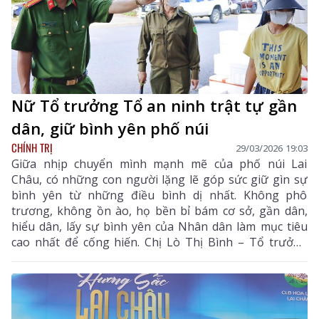
Nữ Tổ trưởng Tổ an ninh trật tự gần
dân, giữ bình yên phố núi
CHÍNH TRỊ
29/03/2026 19:03
Giữa nhịp chuyển mình mạnh mẽ của phố núi Lai
Châu, có những con người lặng lẽ góp sức giữ gìn sự
bình yên từ những điều bình dị nhất. Không phô
trương, không ồn ào, họ bền bỉ bám cơ sở, gần dân,
hiểu dân, lấy sự bình yên của Nhân dân làm mục tiêu
cao nhất để cống hiến. Chị Lò Thị Bình – Tổ trưởng
Tổ An ninh trật tự tổ dân phố số 8, phường Đoàn Kết
là một trong những “điểm tựa bình yên” như thế.