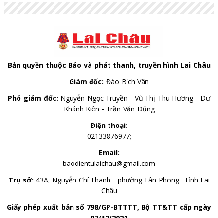
chi bộ và quản lý đảng viên.
Bản quyền thuộc Báo và phát thanh, truyền hình Lai Châu
Giám đốc:
Đào Bích Vân
Phó giám đốc:
Nguyễn Ngọc Truyền - Vũ Thị Thu Hương - Dư
Khánh Kiên - Trần Văn Dũng
Điện thoại:
02133876977;
Email:
baodientulaichau@gmail.com
Trụ sở:
43A, Nguyễn Chí Thanh - phường Tân Phong - tỉnh Lai
Châu
Giấy phép xuất bản số 798/GP-BTTTT, Bộ TT&TT cấp ngày
07/12/2021