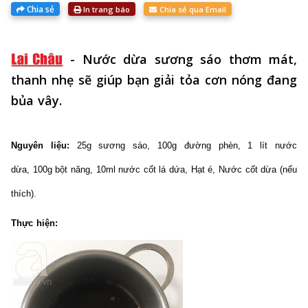
Chia sẻ
In trang báo
Chia sẻ qua Email
-
Nước dừa sương sáo thơm mát,
thanh nhẹ sẽ giúp bạn giải tỏa cơn nóng đang
bủa vây.
Nguyên liệu:
25g sương sáo,
100g đường phèn,
1 lít nước
dừa,
100g bột năng,
10ml nước cốt lá dứa,
Hạt é,
Nước cốt dừa (nếu
thích).
Thực hiện: