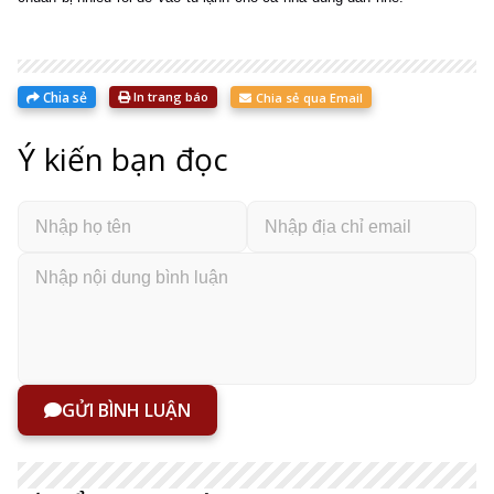
Chia sẻ
In trang báo
Chia sẻ qua Email
Ý kiến bạn đọc
GỬI BÌNH LUẬN