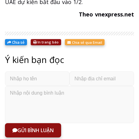
UAE dự kiến bắt đầu vào 1/2.
Theo vnexpress.net
Chia sẻ
In trang báo
Chia sẻ qua Email
Ý kiến bạn đọc
GỬI BÌNH LUẬN