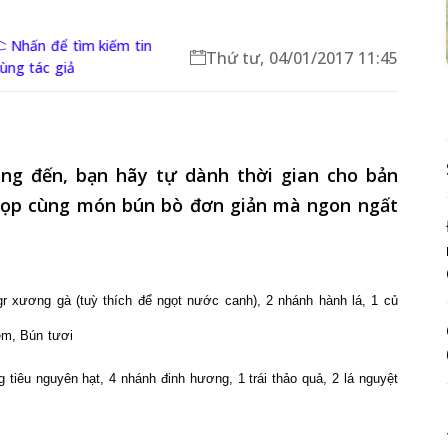
Nhấn để tìm kiếm tin
Thứ tư, 04/01/2017 11:45
cùng tác giả
g đến, bạn hãy tự dành thời gian cho bản
 họp cùng món bún bò đơn giản mà ngon ngất
gr xương gà (tuỳ thích để ngọt nước canh),
2 nhánh hành lá,
1 củ
nêm,
Bún tươi
 tiêu nguyên hạt,
4 nhánh đinh hương,
1 trái thảo quả,
2 lá nguyệt