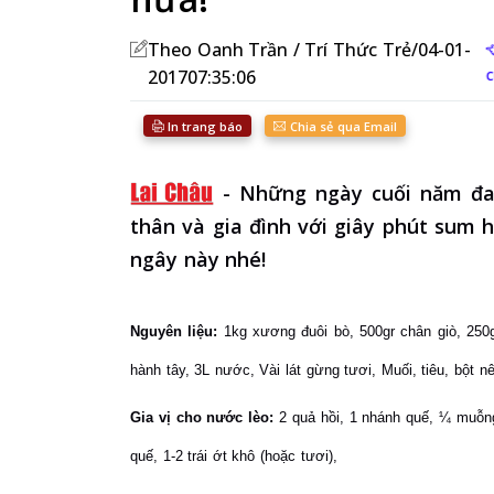
Theo Oanh Trần / Trí Thức Trẻ/04-01-
201707:35:06
In trang báo
Chia sẻ qua Email
-
Những ngày cuối năm đan
thân và gia đình với giây phút sum
ngây này nhé!
Nguyên liệu:
1kg xương đuôi bò,
500gr chân giò,
250
hành tây,
3L nước,
Vài lát gừng tươi,
Muối, tiêu, bột 
Gia vị cho nước lèo:
2 quả hồi,
1 nhánh quế,
¼ muỗng
quế,
1-2 trái ớt khô (hoặc tươi),