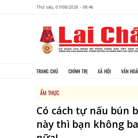
Thứ sáu, 07/08/2026 - 08:46
TRANG CHỦ
CHÍNH TRỊ
XÃ HỘI
VĂN HOÁ
ẨM THỰC
Có cách tự nấu bún b
này thì bạn không ba
nữa!