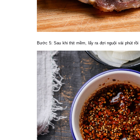
Bước 5:
Sau khi thịt mềm, lấy ra đợi nguội vài phút rồi